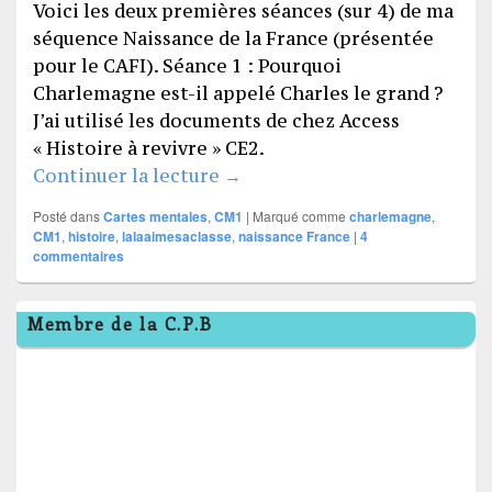
Voici les deux premières séances (sur 4) de ma
séquence Naissance de la France (présentée
pour le CAFI). Séance 1 : Pourquoi
Charlemagne est-il appelé Charles le grand ?
J’ai utilisé les documents de chez Access
« Histoire à revivre » CE2.
H8 Charlemagne (naissance de
Continuer la lecture
→
Posté dans
Cartes mentales
,
CM1
|
Marqué comme
charlemagne
,
CM1
,
histoire
,
lalaaimesaclasse
,
naissance France
|
4
commentaires
Zone
Membre de la C.P.B
principale
de
widget
pour
la
barre
latérale