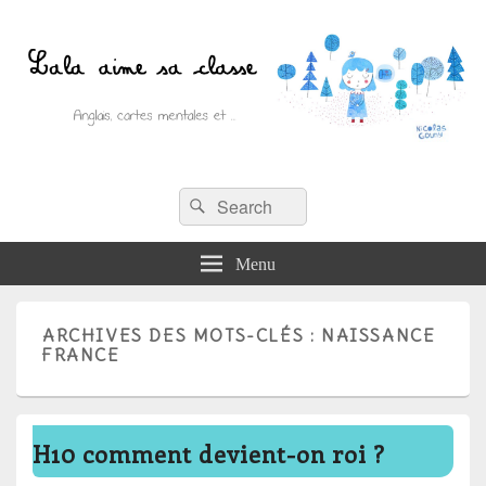
Recherche :
Lala aime sa classe
Rechercher
Anglais, cartes mentales et ….
Menu
ARCHIVES DES MOTS-CLÉS :
NAISSANCE
FRANCE
H10 comment devient-on roi ?