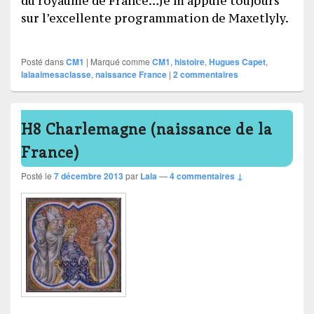
du royaume de France…Je m’appuie toujours
sur l’excellente programmation de Maxetlyly.
Posté dans
CM1
|
Marqué comme
CM1
,
histoire
,
Hugues Capet
,
lalaaimesaclasse
,
naissance France
|
2
commentaires
H8 Charlemagne (naissance de la
France)
Posté le
7 décembre 2013
par
Lala
—
4 commentaires ↓