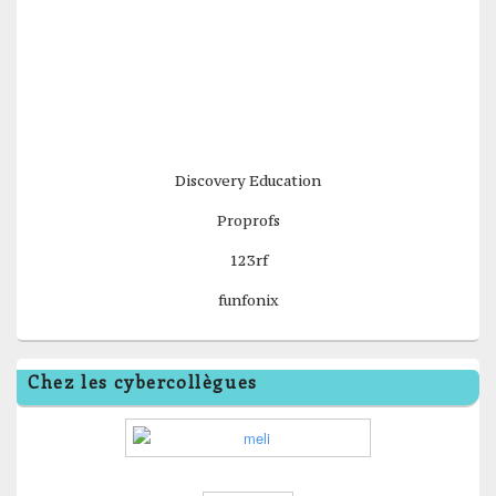
Discovery Education
Proprofs
123rf
funfonix
Chez les cybercollègues