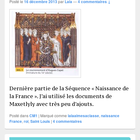
Posté le
16 décembre 2013
par
Lala
—
4 commentaires ↓
Dernière partie de la Séquence « Naissance de
la France ». J’ai utilisé les documents de
Maxetlyly avec très peu d’ajouts.
Posté dans
CM1
|
Marqué comme
lalaaimesaclasse
,
naissance
France
,
roi
,
Saint Louis
|
4
commentaires