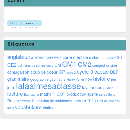
Étiquettes
anglais
art
ateliers
carte mentale
CE1
cartes mentales
CAFIPEMF
CM1
CM2
CE2
CM
comprehension
ceintures de compétence
cycle 3
CP
coup de coeur
conjugaison
DEFI
DECLIC
cycle 2
histoire
grammaire
géographie
géométrie
jeu
Harry Potter
HDA
lalaaimesaclasse
lalaimesaclasse
jeux
lecture
PICOT
production écrite
maths
litterature
rallye-liens
Retz
Résolution de problèmes
tikis
réflexions
sciences
TDAH
un mot des
vocabulaire
écriture
mots