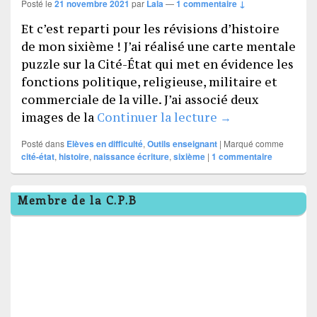
Posté le
21 novembre 2021
par
Lala
—
1 commentaire ↓
Et c’est reparti pour les révisions d’histoire
de mon sixième ! J’ai réalisé une carte mentale
puzzle sur la Cité-État qui met en évidence les
fonctions politique, religieuse, militaire et
commerciale de la ville. J’ai associé deux
Cité-Etat et écr
images de la
Continuer la lecture
→
Posté dans
Elèves en difficulté
,
Outils enseignant
|
Marqué comme
cité-état
,
histoire
,
naissance écriture
,
sixième
|
1
commentaire
Zone
Membre de la C.P.B
principale
de
widget
pour
la
barre
latérale