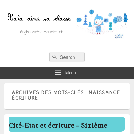
Recherche :
Lala aime sa classe
Rechercher
Anglais, cartes mentales et ….
Menu
ARCHIVES DES MOTS-CLÉS :
NAISSANCE
ÉCRITURE
Cité-Etat et écriture – Sixième