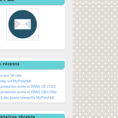
s récents
on aux 36 clés
riday sur MyPetsHub
, production écrite et DRAS CE1/CE2
, production écrite et DRAS CM1/CM2
5 des jouets interactifs MyPetsHub
taires récents