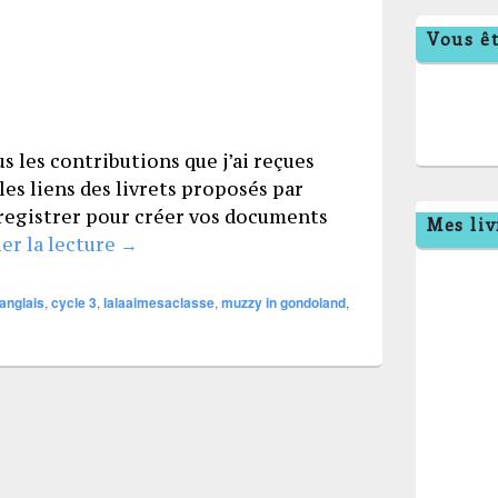
Vous êt
s les contributions que j’ai reçues
i les liens des livrets proposés par
nregistrer pour créer vos documents
Mes liv
Muzzy : personnages et ressources
er la lecture
→
anglais
,
cycle 3
,
lalaaimesaclasse
,
muzzy in gondoland
,