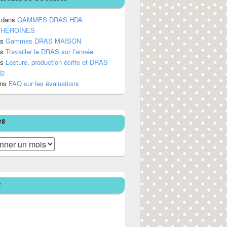
dans
GAMMES DRAS HDA
/HÉROÏNES
ns
Gammes DRAS MAISON
ns
Travailler le DRAS sur l’année
ns
Lecture, production écrite et DRAS
M2
ns
FAQ sur les évaluations
es
e