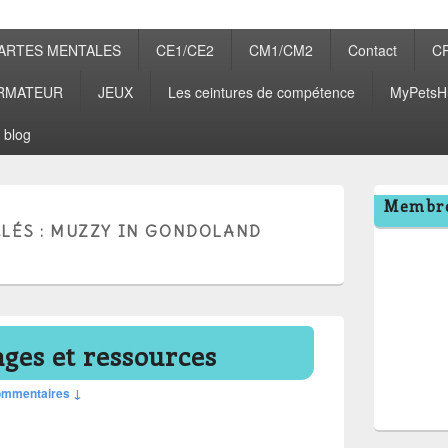
ARTES MENTALES
CE1/CE2
CM1/CM2
Contact
C
RMATEUR
JEUX
Les ceintures de compétence
MyPetsH
 blog
Zone
Membre
principale
LÉS :
MUZZY IN GONDOLAND
de
widget
pour
la
barre
latérale
ges et ressources
ommentaires ↓