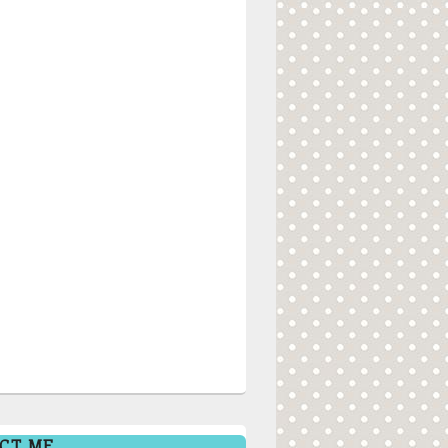
CT ME