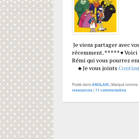
Je viens partager avec vou
récemment. * * * * * ♥ Voic
Rémi qui vous pourrez e
♣ Je vous joints
Continu
Posté dans
ANGLAIS
|
Marqué comme
ressources
|
11
commentaires