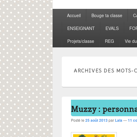
Menu
Accueil
Bouge ta classe
C
principal
ENSEIGNANT
EVALS
FO
Projets/classe
REG
Vie du
ARCHIVES DES MOTS-C
Muzzy : personna
Posté le
25 août 2013
par
Lala
—
11 c