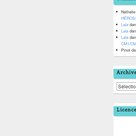
Nathalie
HÉROS
Lala
da
Lala
da
Lala
da
CM1/C
Pinot
da
Archiv
Archives
Licenc