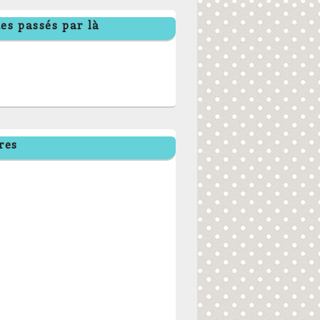
es passés par là
res