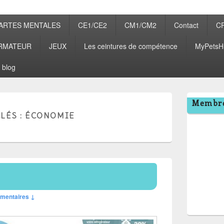
ARTES MENTALES
CE1/CE2
CM1/CM2
Contact
C
RMATEUR
JEUX
Les ceintures de compétence
MyPetsH
 blog
Zone
Membre
principale
LÉS :
ÉCONOMIE
de
widget
pour
la
barre
latérale
mentaires ↓