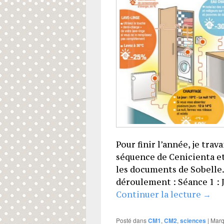
Pour finir l’année, je travai
séquence de Cenicienta e
les documents de Sobelle. M
déroulement : Séance 1 : J
Les 
Continuer la lecture
→
Posté dans
CM1
,
CM2
,
sciences
|
Mar