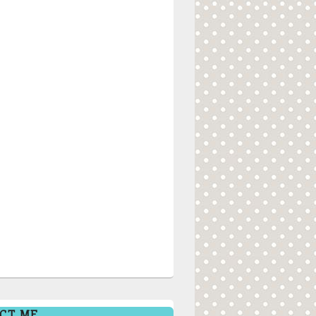
CT ME