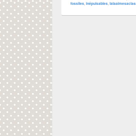
fossiles
,
inépuisables
,
lalaaimesacla