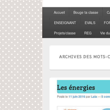
Menu
Accueil
Bouge ta classe
C
principal
ENSEIGNANT
EVALS
FO
Projets/classe
REG
Vie du
ARCHIVES DES MOTS-C
Les énergies
Posté le
11 juin 2016
par
Lala
—
5 com