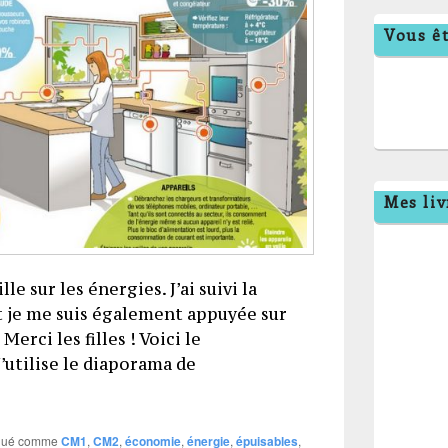
Vous êt
Mes liv
lle sur les énergies. J’ai suivi la
t je me suis également appuyée sur
erci les filles ! Voici le
’utilise le diaporama de
énergies
qué comme
CM1
,
CM2
,
économie
,
énergie
,
épuisables
,