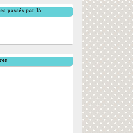
es passés par là
res