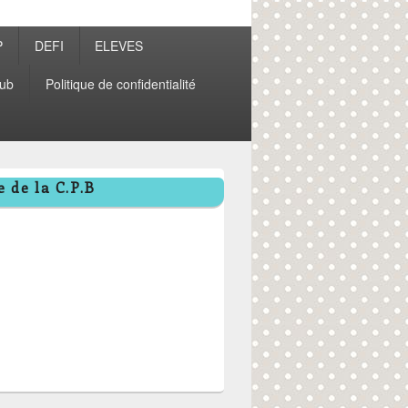
P
DEFI
ELEVES
ub
Politique de confidentialité
 de la C.P.B