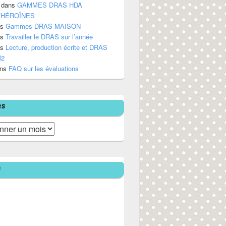
dans
GAMMES DRAS HDA
/HÉROÏNES
ns
Gammes DRAS MAISON
ns
Travailler le DRAS sur l’année
ns
Lecture, production écrite et DRAS
M2
ns
FAQ sur les évaluations
es
e