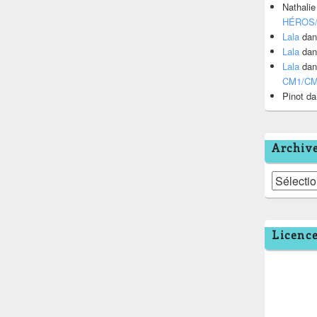
Nathalie
HÉROS
Lala
da
Lala
da
Lala
da
CM1/C
Pinot
da
Archiv
Archives
Licenc