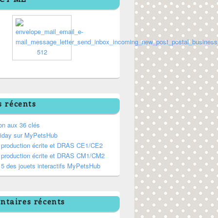
s récents
on aux 36 clés
riday sur MyPetsHub
, production écrite et DRAS CE1/CE2
, production écrite et DRAS CM1/CM2
5 des jouets interactifs MyPetsHub
taires récents