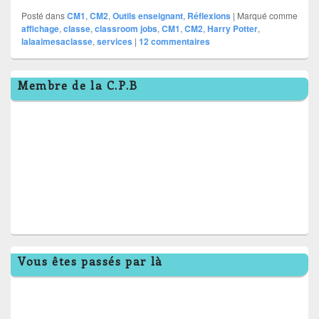
Posté dans
CM1
,
CM2
,
Outils enseignant
,
Réflexions
|
Marqué comme
affichage
,
classe
,
classroom jobs
,
CM1
,
CM2
,
Harry Potter
,
lalaaimesaclasse
,
services
|
12
commentaires
Zone
Membre de la C.P.B
principale
de
widget
pour
la
barre
latérale
Vous êtes passés par là