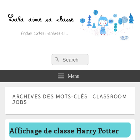
Recherche :
Lala aime sa classe
Rechercher
Anglais, cartes mentales et ….
Menu
ARCHIVES DES MOTS-CLÉS :
CLASSROOM
JOBS
Affichage de classe Harry Potter