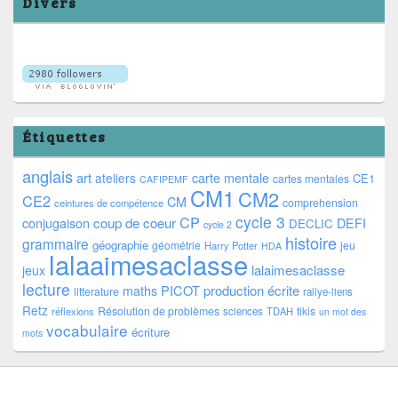
Divers
Étiquettes
anglais
art
ateliers
carte mentale
CE1
cartes mentales
CAFIPEMF
CM1
CM2
CE2
CM
comprehension
ceintures de compétence
cycle 3
CP
coup de coeur
conjugaison
DEFI
DECLIC
cycle 2
histoire
grammaire
géographie
géométrie
jeu
Harry Potter
HDA
lalaaimesaclasse
lalaimesaclasse
jeux
lecture
PICOT
production écrite
maths
litterature
rallye-liens
Retz
Résolution de problèmes
tikis
réflexions
sciences
TDAH
un mot des
vocabulaire
écriture
mots