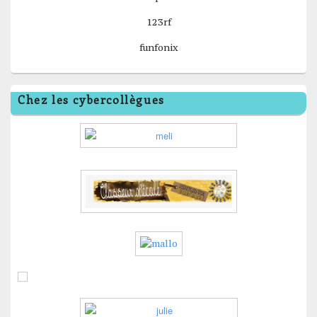
123rf
funfonix
Chez les cybercollègues