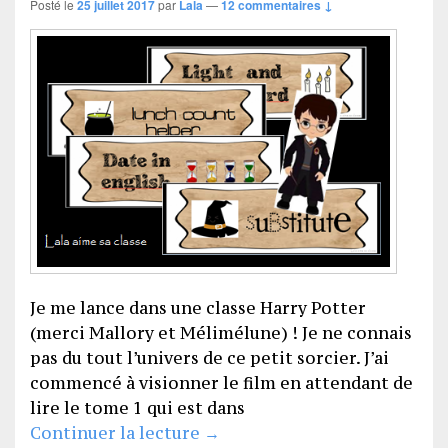
Posté le
25 juillet 2017
par
Lala
—
12 commentaires ↓
Je me lance dans une classe Harry Potter
(merci Mallory et Mélimélune) ! Je ne connais
pas du tout l’univers de ce petit sorcier. J’ai
commencé à visionner le film en attendant de
lire le tome 1 qui est dans
Affichage de classe Harry Pot
Continuer la lecture
→