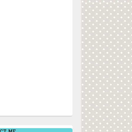
CT ME