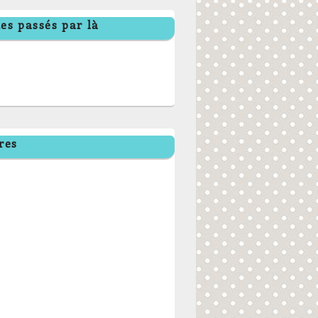
es passés par là
res