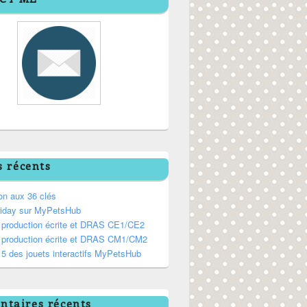
s récents
on aux 36 clés
riday sur MyPetsHub
, production écrite et DRAS CE1/CE2
, production écrite et DRAS CM1/CM2
5 des jouets interactifs MyPetsHub
taires récents