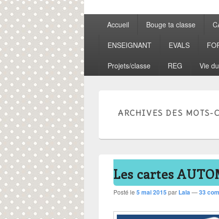
Menu
Accueil
Bouge ta classe
C
principal
ENSEIGNANT
EVALS
FO
Projets/classe
REG
Vie du
ARCHIVES DES MOTS-C
Les cartes AUTO
Posté le
5 mai 2015
par
Lala
—
33 com