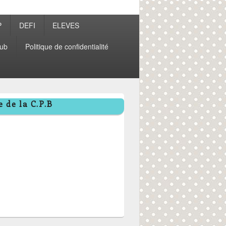
P
DEFI
ELEVES
ub
Politique de confidentialité
 de la C.P.B