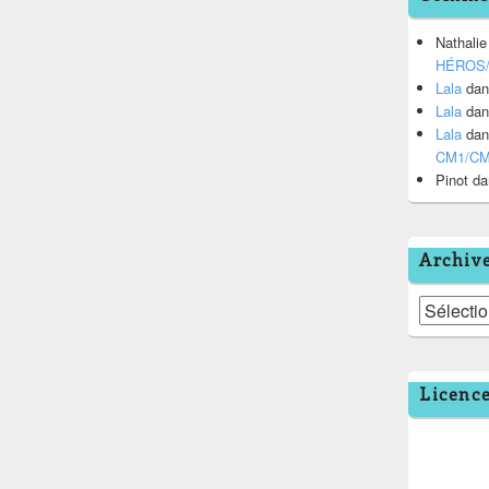
Nathalie
HÉROS
Lala
da
Lala
da
Lala
da
CM1/C
Pinot
da
Archiv
Archives
Licenc