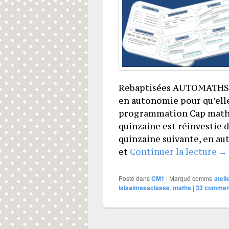
Rebaptisées AUTOMATHS, j’
en autonomie pour qu’ell
programmation Cap maths
quinzaine est réinvestie
quinzaine suivante, en aut
Le
et
Continuer la lecture
→
Posté dans
CM1
|
Marqué comme
ateli
lalaaimesaclasse
,
maths
|
33
comment