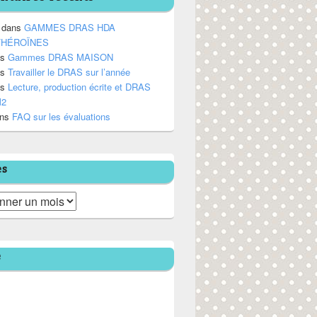
dans
GAMMES DRAS HDA
/HÉROÏNES
ns
Gammes DRAS MAISON
ns
Travailler le DRAS sur l’année
ns
Lecture, production écrite et DRAS
M2
ns
FAQ sur les évaluations
es
e