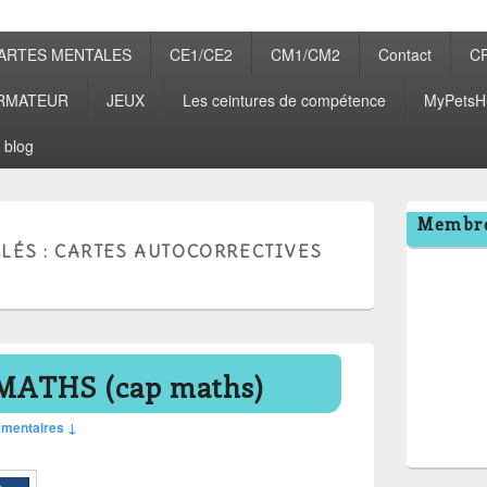
ARTES MENTALES
CE1/CE2
CM1/CM2
Contact
C
RMATEUR
JEUX
Les ceintures de compétence
MyPetsH
 blog
Zone
Membre
principale
LÉS :
CARTES AUTOCORRECTIVES
de
widget
pour
la
barre
latérale
MATHS (cap maths)
mentaires ↓