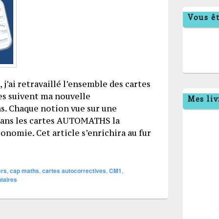
Vous êt
ai retravaillé l’ensemble des cartes
es suivent ma nouvelle
Mes liv
. Chaque notion vue sur une
 dans les cartes AUTOMATHS la
onomie. Cet article s’enrichira au fur
s cartes AUTOMATHS (cap maths)
ers
,
cap maths
,
cartes autocorrectives
,
CM1
,
aires