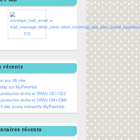
s récents
on aux 36 clés
riday sur MyPetsHub
, production écrite et DRAS CE1/CE2
, production écrite et DRAS CM1/CM2
5 des jouets interactifs MyPetsHub
taires récents