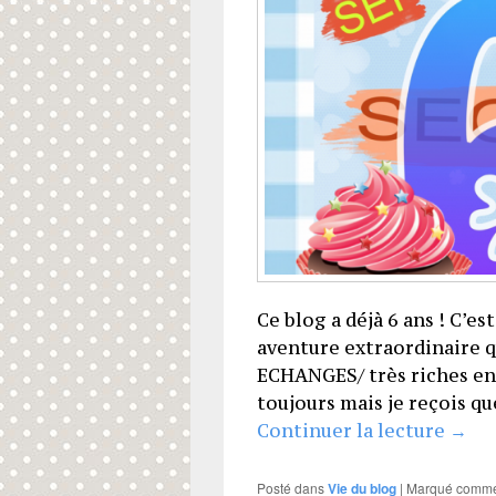
Ce blog a déjà 6 ans ! C’es
aventure extraordinaire q
ECHANGES/ très riches ent
toujours mais je reçois q
6 ans
Continuer la lecture
→
Posté dans
Vie du blog
|
Marqué comm