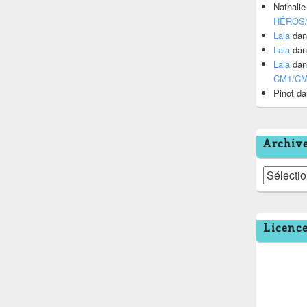
Nathalie
HÉROS
Lala
da
Lala
da
Lala
da
CM1/C
Pinot
da
Archiv
Archives
Licenc