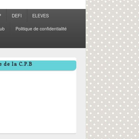
P
DEFI
ELEVES
ub
Politique de confidentialité
 de la C.P.B