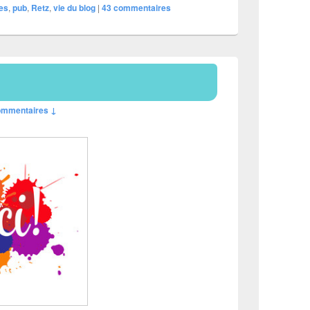
pes
,
pub
,
Retz
,
vie du blog
|
43
commentaires
ommentaires ↓