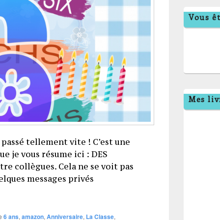
Vous êt
Mes liv
t passé tellement vite ! C’est une
ue je vous résume ici : DES
re collègues. Cela ne se voit pas
uelques messages privés
 !
e
6 ans
,
amazon
,
Anniversaire
,
La Classe
,