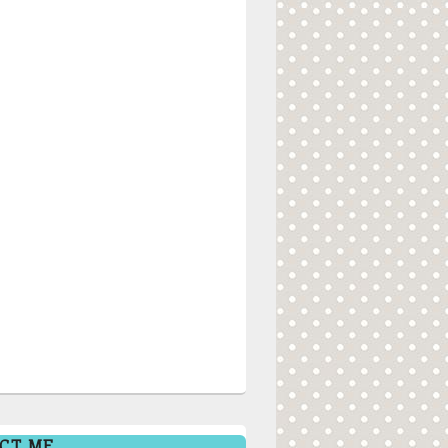
CT ME