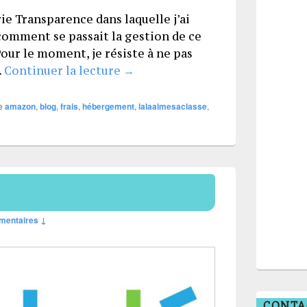
rie Transparence dans laquelle j’ai
comment se passait la gestion de ce
Pour le moment, je résiste à ne pas
Transparence 3
.
Continuer la lecture
→
e
amazon
,
blog
,
frais
,
hébergement
,
lalaaimesaclasse
,
mentaires ↓
CONTA