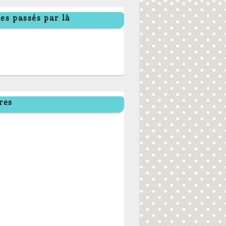
es passés par là
res