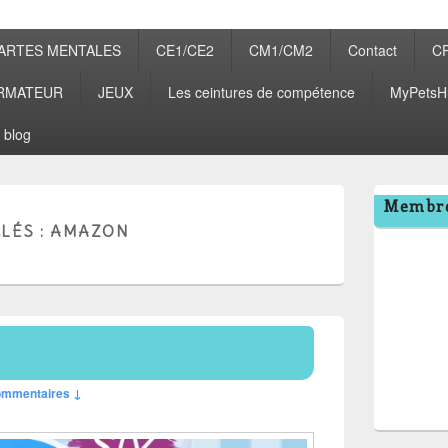
ARTES MENTALES
CE1/CE2
CM1/CM2
Contact
C
RMATEUR
JEUX
Les ceintures de compétence
MyPetsH
 blog
Zone
Membre
principale
LÉS :
AMAZON
de
widget
pour
la
barre
latérale
ommentaires ↓