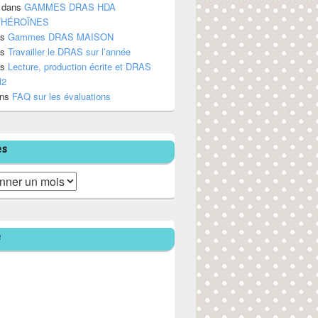
dans
GAMMES DRAS HDA
/HÉROÏNES
ns
Gammes DRAS MAISON
ns
Travailler le DRAS sur l’année
ns
Lecture, production écrite et DRAS
M2
ns
FAQ sur les évaluations
es
e