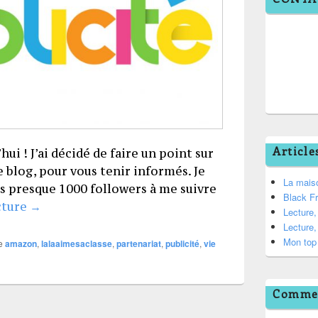
Article
ui ! J’ai décidé de faire un point sur
le blog, pour vous tenir informés. Je
La mais
es presque 1000 followers à me suivre
Black F
Transparence
cture
→
Lecture
Lecture
Mon top 
e
amazon
,
lalaaimesaclasse
,
partenariat
,
publicité
,
vie
Commen