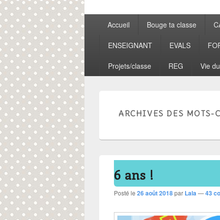
Menu
Accueil
Bouge ta classe
C
principal
ENSEIGNANT
EVALS
FO
Projets/classe
REG
Vie du
ARCHIVES DES MOTS-C
6 ans !
Posté le
26 août 2018
par
Lala
—
43 c