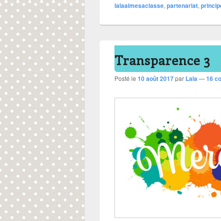
lalaaimesaclasse
,
partenariat
,
princi
Transparence 3
Posté le
10 août 2017
par
Lala
—
16 c