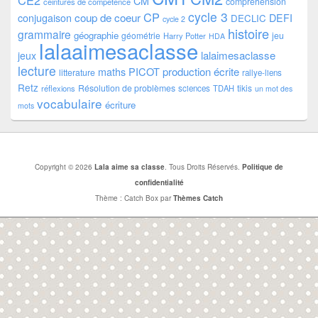
CE2
CM
comprehension
ceintures de compétence
cycle 3
CP
coup de coeur
conjugaison
DEFI
DECLIC
cycle 2
histoire
grammaire
géographie
géométrie
jeu
Harry Potter
HDA
lalaaimesaclasse
lalaimesaclasse
jeux
lecture
PICOT
production écrite
maths
litterature
rallye-liens
Retz
Résolution de problèmes
tikis
réflexions
sciences
TDAH
un mot des
vocabulaire
écriture
mots
Copyright © 2026
Lala aime sa classe
. Tous Droits Réservés.
Politique de
confidentialité
Thème : Catch Box par
Thèmes Catch