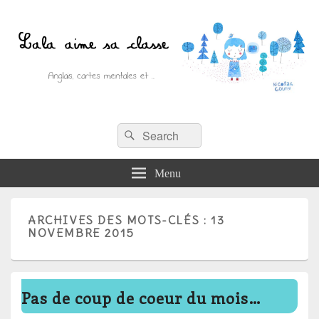
Recherche :
Lala aime sa classe
Rechercher
Anglais, cartes mentales et ….
Menu
ARCHIVES DES MOTS-CLÉS :
13
NOVEMBRE 2015
Pas de coup de coeur du mois…