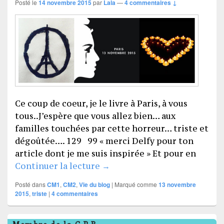
Posté le
14 novembre 2015
par
Lala
—
4 commentaires ↓
Ce coup de coeur, je le livre à Paris, à vous
tous..J’espère que vous allez bien… aux
familles touchées par cette horreur… triste et
dégoûtée…. 129 99 « merci Delfy pour ton
article dont je me suis inspirée » Et pour en
Pas de coup de coeur du moi
Continuer la lecture
→
Posté dans
CM1
,
CM2
,
Vie du blog
|
Marqué comme
13 novembre
2015
,
triste
|
4
commentaires
Zone