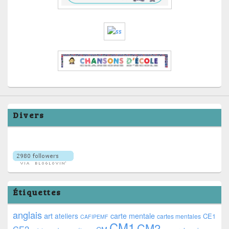
Divers
Étiquettes
anglais
art
ateliers
carte mentale
CE1
cartes mentales
CAFIPEMF
CM1
CM2