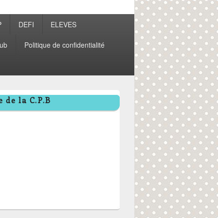
P
DEFI
ELEVES
ub
Politique de confidentialité
 de la C.P.B