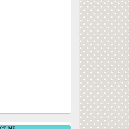
CT ME