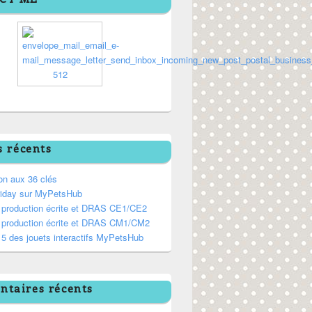
s récents
on aux 36 clés
riday sur MyPetsHub
, production écrite et DRAS CE1/CE2
, production écrite et DRAS CM1/CM2
5 des jouets interactifs MyPetsHub
taires récents