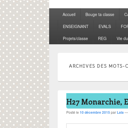
Menu
Accueil
Bouge ta classe
C
principal
ENSEIGNANT
EVALS
FO
Projets/classe
REG
Vie du
ARCHIVES DES MOTS-C
H27 Monarchie, 
Posté le
10 décembre 2015
par
Lala