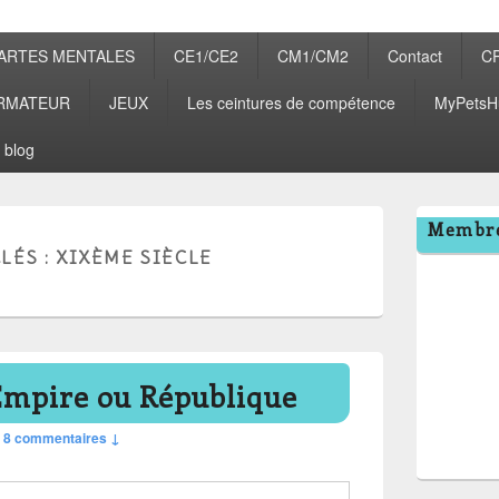
ARTES MENTALES
CE1/CE2
CM1/CM2
Contact
C
RMATEUR
JEUX
Les ceintures de compétence
MyPetsH
 blog
Zone
Membre
principale
LÉS :
XIXÈME SIÈCLE
de
widget
pour
la
barre
latérale
Empire ou République
—
8 commentaires ↓