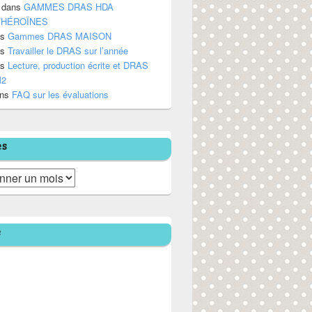
dans
GAMMES DRAS HDA
/HÉROÏNES
ns
Gammes DRAS MAISON
ns
Travailler le DRAS sur l’année
ns
Lecture, production écrite et DRAS
M2
ns
FAQ sur les évaluations
es
e