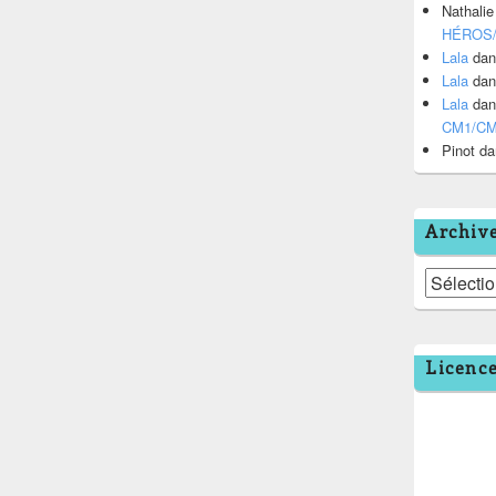
Nathalie
HÉROS
Lala
da
Lala
da
Lala
da
CM1/C
Pinot
da
Archiv
Archives
Licenc