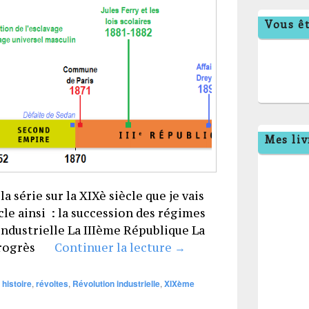
Vous êt
Mes liv
la série sur la XIXè siècle que je vais
le ainsi : la succession des régimes
industrielle La IIIème République La
H27 Monarchie, Empire
s progrès
Continuer la lecture
→
,
histoire
,
révoltes
,
Révolution industrielle
,
XIXème