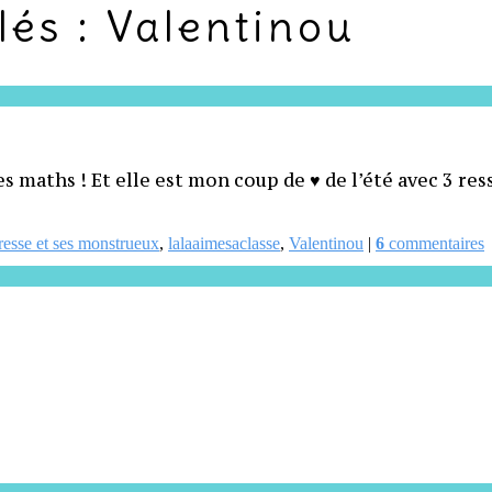
lés :
Valentinou
les maths ! Et elle est mon coup de ♥ de l’été avec 3 re
tresse et ses monstrueux
,
lalaaimesaclasse
,
Valentinou
|
6
commentaires