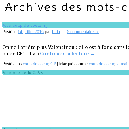
Archives des mots-c
Mon coup de coeur 15
Posté le
14 juillet 2016
par
Lala
—
6 commentaires ↓
On ne l’arrête plus Valentinou : elle est à fond dans 
Mon
ou en CE1. Il y a
Continuer la lecture
→
coup
Posté dans
coup de coeur
,
CP
|
Marqué comme
coup de coeur
,
la mai
de
coeur
Zone
Membre de la C.P.B
principale
15
de
widget
pour
la
barre
latérale