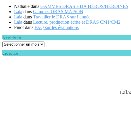
Nathalie
dans
GAMMES DRAS HDA HÉROS/HÉROÏNES
Lala
dans
Gammes DRAS MAISON
Lala
dans
Travailler le DRAS sur l’année
Lala
dans
Lecture, production écrite et DRAS CM1/CM2
Pinot
dans
FAQ sur les évaluations
Archives
Archives
Licence
Lala