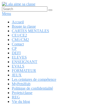
Aller
au
Recherche :
Rechercher
Lala aime sa classe
Anglais, cartes mentales et ….
contenu
Menu
principal
Menu
Accueil
Bouge ta classe
principal
CARTES MENTALES
CE1/CE2
CM1/CM2
Contact
CP
DEFI
ELEVES
ENSEIGNANT
EVALS
FORMATEUR
JEUX
Les ceintures de compétence
MyPetsHub
Politique de confidentialité
Projets/classe
REG
Vie du blog