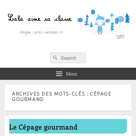
Recherche :
Lala aime sa classe
Rechercher
Anglais, cartes mentales et ….
Menu
ARCHIVES DES MOTS-CLÉS :
CÉPAGE
GOURMAND
Le Cépage gourmand