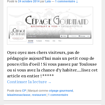
Posté le
24 octobre 2014
par
Lala
—
1 commentaire ↓
Oyez oyez mes chers visiteurs, pas de
pédagogie aujourd’hui mais un petit coup de
pouce/clin d’oeil ! Si vous passez par Toulouse
ou si vous avez la chance d’y habiter….lisez cet
article en entier ! * * * * *
Le Cépage gourmand
Continuer la lecture
→
Posté dans
CP
|
Marqué comme
cépage gourmand
,
lalaaimesaclasse
,
restaurant
|
1
commentaire