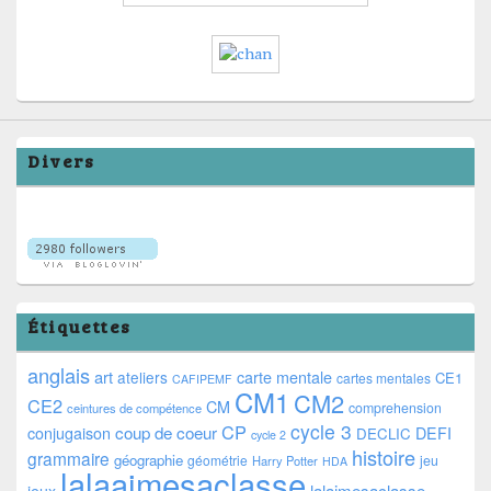
Divers
Étiquettes
anglais
art
ateliers
carte mentale
CE1
cartes mentales
CAFIPEMF
CM1
CM2
CE2
CM
comprehension
ceintures de compétence
cycle 3
CP
coup de coeur
conjugaison
DEFI
DECLIC
cycle 2
histoire
grammaire
géographie
géométrie
jeu
Harry Potter
HDA
lalaaimesaclasse
lalaimesaclasse
jeux