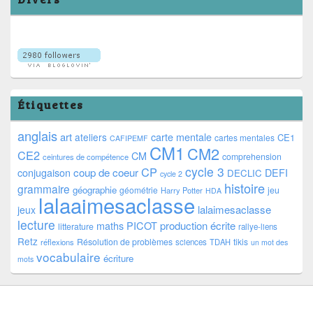
Étiquettes
anglais
art
ateliers
carte mentale
CE1
cartes mentales
CAFIPEMF
CM1
CM2
CE2
CM
comprehension
ceintures de compétence
cycle 3
CP
coup de coeur
conjugaison
DEFI
DECLIC
cycle 2
histoire
grammaire
géographie
géométrie
jeu
Harry Potter
HDA
lalaaimesaclasse
lalaimesaclasse
jeux
lecture
PICOT
production écrite
maths
litterature
rallye-liens
Retz
Résolution de problèmes
tikis
réflexions
sciences
TDAH
un mot des
vocabulaire
écriture
mots