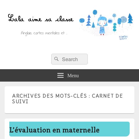
Recherche :
Lala aime sa classe
Rechercher
Anglais, cartes mentales et ….
Menu
ARCHIVES DES MOTS-CLÉS :
CARNET DE
SUIVI
L’évaluation en maternelle