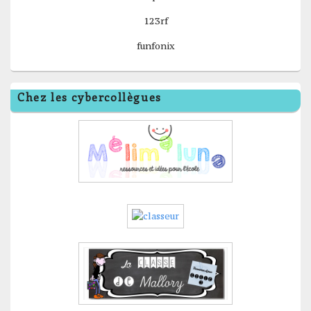
123rf
funfonix
Chez les cybercollègues