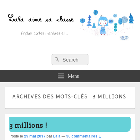
Recherche :
Lala aime sa classe
Rechercher
Anglais, cartes mentales et ….
Menu
ARCHIVES DES MOTS-CLÉS :
3 MILLIONS
3 millions !
Posté le
29 mai 2017
par
Lala
—
30 commentaires ↓