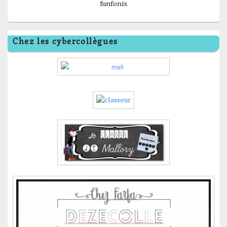
funfonix
Chez les cybercollègues