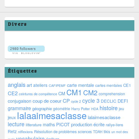
Divers
Étiquettes
anglais
art
ateliers
carte mentale
CE1
cartes mentales
CAFIPEMF
CM1
CM2
CE2
CM
comprehension
ceintures de compétence
cycle 3
CP
coup de coeur
conjugaison
DEFI
DECLIC
cycle 2
histoire
grammaire
géographie
géométrie
jeu
Harry Potter
HDA
lalaaimesaclasse
lalaimesaclasse
jeux
lecture
PICOT
production écrite
maths
litterature
rallye-liens
Retz
Résolution de problèmes
tikis
réflexions
sciences
TDAH
un mot des
vocabulaire
écriture