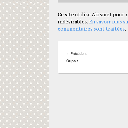
Ce site utilise Akismet pour r
indésirables.
En savoir plus s
commentaires sont traitées
.
Navigation
de
Article
←
Précédent
l’article
Oups !
précédent :