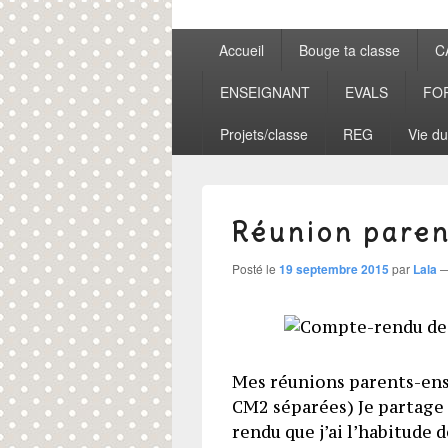
Menu
Accueil
Bouge ta classe
C
principal
ENSEIGNANT
EVALS
FO
Projets/classe
REG
Vie du
Réunion paren
Posté le
19 septembre 2015
par
Lala
Mes réunions parents-ens
CM2 séparées) Je partage
rendu que j’ai l’habitude 