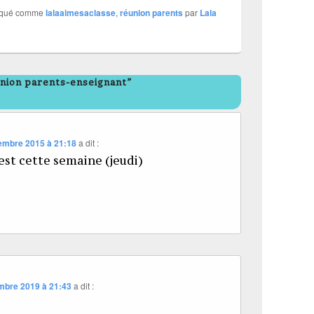
rqué comme
lalaaimesaclasse
,
réunion parents
par
Lala
nion parents-enseignant”
embre 2015 à 21:18
a dit :
st cette semaine (jeudi)
mbre 2019 à 21:43
a dit :