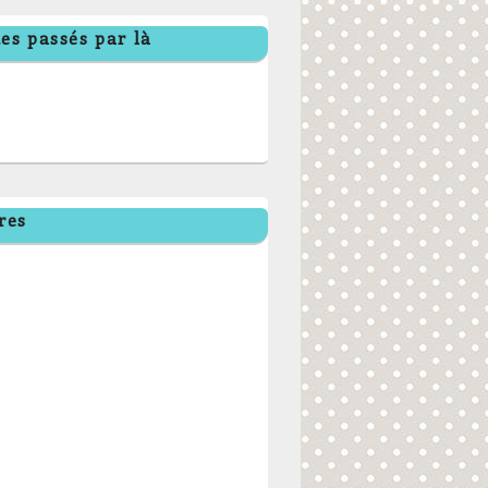
es passés par là
res