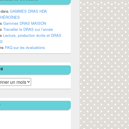
dans
GAMMES DRAS HDA
/HÉROÏNES
ns
Gammes DRAS MAISON
ns
Travailler le DRAS sur l’année
ns
Lecture, production écrite et DRAS
M2
ns
FAQ sur les évaluations
es
e