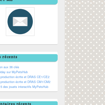
s récents
on aux 36 clés
riday sur MyPetsHub
, production écrite et DRAS CE1/CE2
, production écrite et DRAS CM1/CM2
5 des jouets interactifs MyPetsHub
taires récents