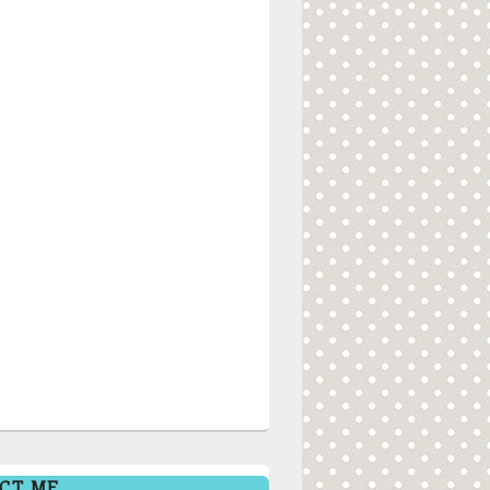
CT ME