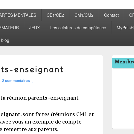
ARTES MENTALES
CE1/CE2
CM1/CM2
Contact
C
RMATEUR
JEUX
Les ceintures de compétence
MyPetsH
 blog
Zone
Membre
principale
ts-enseignant
de
widget
—
2 commentaires ↓
pour
la
barre
latérale
eignant. sont faites (réunions CM1 et
 avec vous un exemple de compte-
de remettre aux parents.