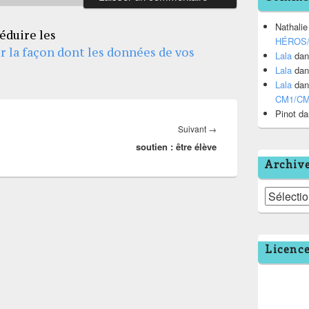
Nathalie
éduire les
HÉROS
ur la façon dont les données de vos
Lala
da
Lala
da
Lala
da
CM1/C
Pinot
da
Article
Suivant
→
soutien : être élève
suivant :
Archiv
Archives
Licenc