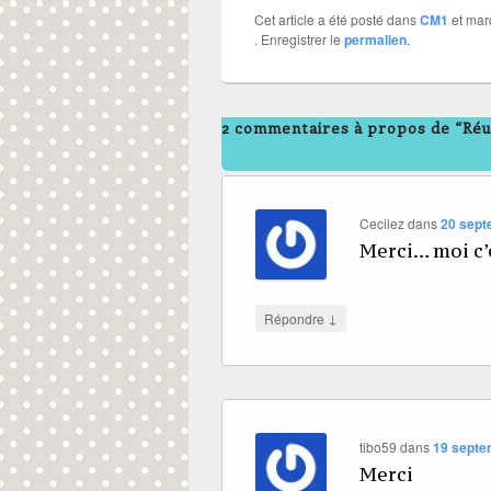
Cet article a été posté dans
CM1
et ma
. Enregistrer le
permalien
.
2 commentaires à propos de “Réu
Cecilez
dans
20 sept
Merci… moi c’e
↓
Répondre
tibo59
dans
19 septe
Merci