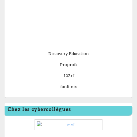
Discovery Education
Proprofs
123rf
funfonix
Chez les cybercollègues