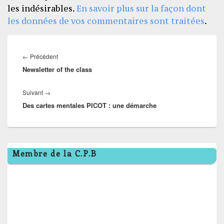
les indésirables.
En savoir plus sur la façon dont
les données de vos commentaires sont traitées
.
Navigation
de
Article
←
Précédent
l’article
Newsletter of the class
précédent :
Article
Suivant
→
Des cartes mentales PICOT : une démarche
suivant :
Zone
Membre de la C.P.B
principale
de
widget
pour
la
barre
latérale