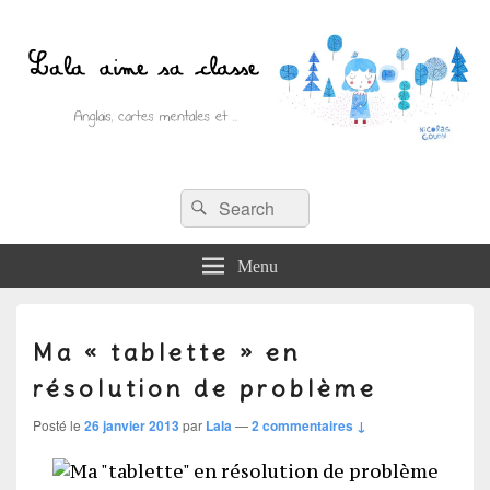
Recherche :
Lala aime sa classe
Rechercher
Anglais, cartes mentales et ….
Menu
Ma « tablette » en
résolution de problème
Posté le
26 janvier 2013
par
Lala
—
2 commentaires ↓