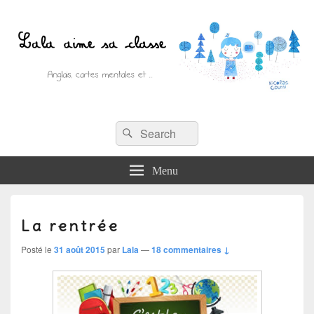
Recherche :
Lala aime sa classe
Rechercher
Anglais, cartes mentales et ….
Menu
La rentrée
Posté le
31 août 2015
par
Lala
—
18 commentaires ↓