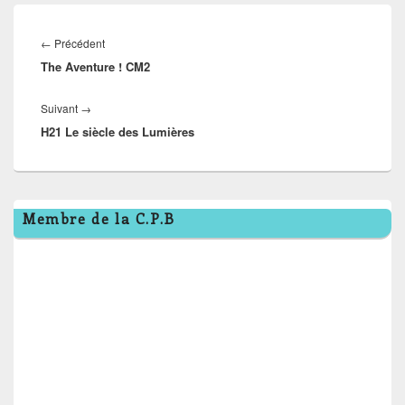
Navigation
de
Article
←
Précédent
l’article
The Aventure ! CM2
précédent :
Article
Suivant
→
H21 Le siècle des Lumières
suivant :
Zone
Membre de la C.P.B
principale
de
widget
pour
la
barre
latérale