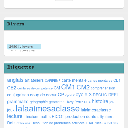
Divers
Étiquettes
anglais
art
ateliers
carte mentale
CE1
cartes mentales
CAFIPEMF
CM1
CM2
CE2
CM
comprehension
ceintures de compétence
cycle 3
CP
coup de coeur
conjugaison
DEFI
DECLIC
cycle 2
histoire
grammaire
géographie
géométrie
jeu
Harry Potter
HDA
lalaaimesaclasse
lalaimesaclasse
jeux
lecture
PICOT
production écrite
maths
litterature
rallye-liens
Retz
Résolution de problèmes
tikis
réflexions
sciences
TDAH
un mot des