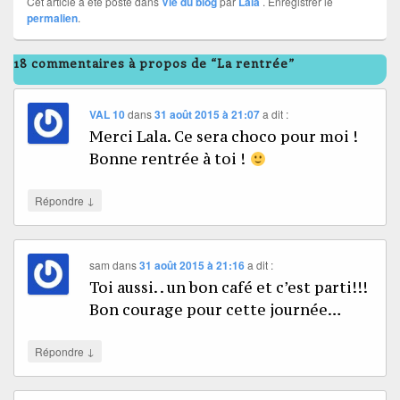
Cet article a été posté dans
Vie du blog
par
Lala
. Enregistrer le
permalien
.
18 commentaires à propos de “La rentrée”
VAL 10
dans
31 août 2015 à 21:07
a dit :
Merci Lala. Ce sera choco pour moi !
Bonne rentrée à toi !
↓
Répondre
sam
dans
31 août 2015 à 21:16
a dit :
Toi aussi. . un bon café et c’est parti!!!
Bon courage pour cette journée…
↓
Répondre