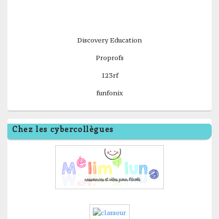
Discovery Education
Proprofs
123rf
funfonix
Chez les cybercollègues