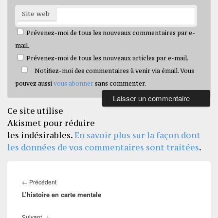
Site web
Prévenez-moi de tous les nouveaux commentaires par e-
mail.
Prévenez-moi de tous les nouveaux articles par e-mail.
Notifiez-moi des commentaires à venir via émail. Vous
pouvez aussi
vous abonner
sans commenter.
Ce site utilise
Akismet pour réduire
les indésirables.
En savoir plus sur la façon dont
les données de vos commentaires sont traitées
.
Navigation
de
Article
←
Précédent
l’article
L’histoire en carte mentale
précédent :
Article
Suivant
→