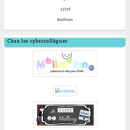
123rf
funfonix
Chez les cybercollègues