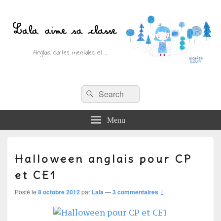
Recherche :
Lala aime sa classe
Rechercher
Anglais, cartes mentales et ….
Menu
Halloween anglais pour CP
et CE1
Posté le
8 octobre 2012
par
Lala
—
3 commentaires ↓