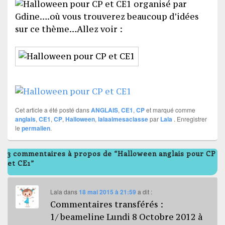
organisé par
Gdine….où vous trouverez beaucoup d’idées
sur ce thème…Allez voir :
Cet article a été posté dans
ANGLAIS
,
CE1
,
CP
et marqué comme
anglais
,
CE1
,
CP
,
Halloween
,
lalaaimesaclasse
par
Lala
. Enregistrer
le
permalien
.
3 commentaires à propos de “Halloween anglais pour CP
et CE1”
Lala
dans
18 mai 2015 à 21:59
a dit :
Commentaires transférés :
1/ beameline Lundi 8 Octobre 2012 à