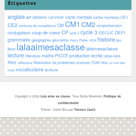
Étiquettes
anglais
art
ateliers
carte mentale
CE1
cartes mentales
CAFIPEMF
CM1
CM2
CE2
CM
comprehension
ceintures de compétence
cycle 3
CP
coup de coeur
conjugaison
DEFI
DECLIC
cycle 2
histoire
grammaire
géographie
géométrie
jeu
Harry Potter
HDA
lalaaimesaclasse
lalaimesaclasse
jeux
lecture
PICOT
production écrite
maths
litterature
rallye-liens
Retz
Résolution de problèmes
tikis
réflexions
sciences
TDAH
un mot des
vocabulaire
écriture
mots
Copyright © 2026
Lala aime sa classe
. Tous Droits Réservés.
Politique de
confidentialité
Thème : Catch Box par
Thèmes Catch