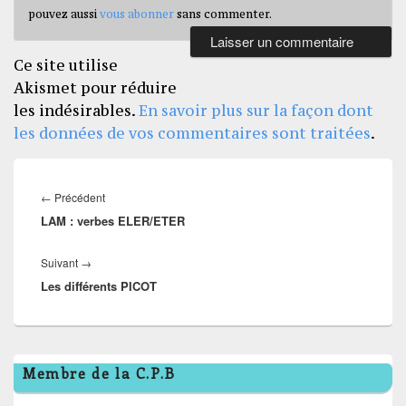
pouvez aussi
vous abonner
sans commenter.
Ce site utilise
Akismet pour réduire
les indésirables.
En savoir plus sur la façon dont
les données de vos commentaires sont traitées
.
Navigation
de
Article
←
Précédent
l’article
LAM : verbes ELER/ETER
précédent :
Article
Suivant
→
Les différents PICOT
suivant :
Zone
Membre de la C.P.B
principale
de