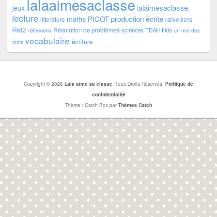
lalaaimesaclasse
lalaimesaclasse
jeux
lecture
PICOT
production écrite
maths
litterature
rallye-liens
Retz
Résolution de problèmes
tikis
réflexions
sciences
TDAH
un mot des
vocabulaire
écriture
mots
Copyright © 2026
Lala aime sa classe
. Tous Droits Réservés.
Politique de
confidentialité
Thème : Catch Box par
Thèmes Catch