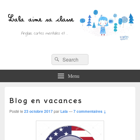
Recherche :
Lala aime sa classe
Rechercher
Anglais, cartes mentales et ….
Menu
Blog en vacances
Posté le
23 octobre 2017
par
Lala
—
7 commentaires ↓