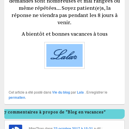
demandes sont nombreuses et mal rangées ou
même répétées… Soyez patient(e)s, la
réponse ne viendra pas pendant les 8 jours à
venir.
A bientôt et bonnes vacances à tous
Cet article a été posté dans
Vie du blog
par
Lala
. Enregistrer le
permalien
.
7 commentaires à propos de “Blog en vacances”
MissThan
dans
23 octobre 2017 à 15:31
a dit :