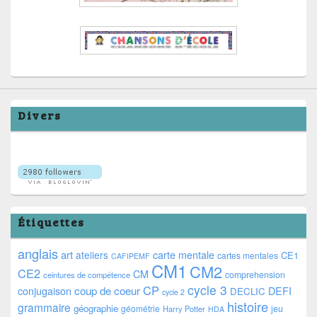
Divers
Étiquettes
anglais
art
ateliers
carte mentale
CE1
cartes mentales
CAFIPEMF
CM1
CM2
CE2
CM
comprehension
ceintures de compétence
cycle 3
CP
coup de coeur
conjugaison
DEFI
DECLIC
cycle 2
histoire
grammaire
géographie
géométrie
jeu
Harry Potter
HDA