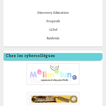
Discovery Education
Proprofs
123rf
funfonix
Chez les cybercollègues