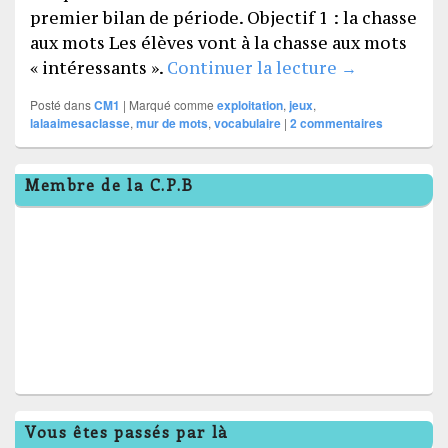
premier bilan de période. Objectif 1 : la chasse
aux mots Les élèves vont à la chasse aux mots
Mur de mots 
« intéressants ».
Continuer la lecture
→
Posté dans
CM1
|
Marqué comme
exploitation
,
jeux
,
lalaaimesaclasse
,
mur de mots
,
vocabulaire
|
2
commentaires
Zone
Membre de la C.P.B
principale
de
widget
pour
la
barre
latérale
Vous êtes passés par là