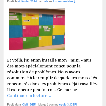
Posté le
4 février 2014
par
Lala
—
1 commentaire ↓
Et voilà, j’ai enfin installé mon « mini » mur
des mots spécialement conçu pour la
résolution de problèmes. Nous avons
commencé à le remplir de quelques mots clés
rencontrés dans les problèmes déjà travaillés.
Il est encore peu fourni…Ce mur ne
DEFI en mur de mots
Continuer la lecture
→
Posté dans
CM1
,
DEFI
|
Marqué comme
cycle 3
,
DEFI
,