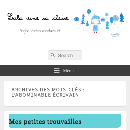
Recherche :
Lala aime sa classe
Rechercher
Anglais, cartes mentales et ….
Menu
ARCHIVES DES MOTS-CLÉS :
L’ABOMINABLE ÉCRIVAIN
Mes petites trouvailles