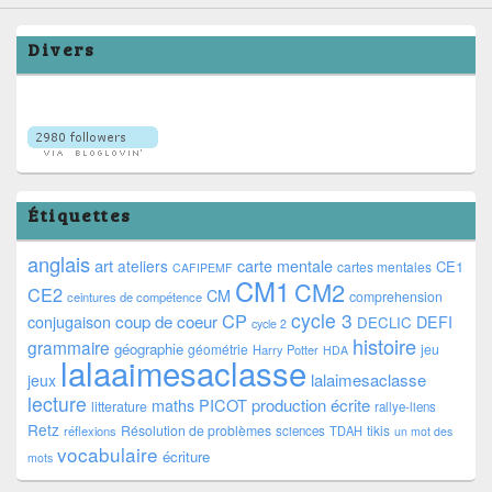
Divers
Étiquettes
anglais
art
ateliers
carte mentale
CE1
cartes mentales
CAFIPEMF
CM1
CM2
CE2
CM
comprehension
ceintures de compétence
cycle 3
CP
coup de coeur
conjugaison
DEFI
DECLIC
cycle 2
histoire
grammaire
géographie
géométrie
jeu
Harry Potter
HDA
lalaaimesaclasse
lalaimesaclasse
jeux
lecture
PICOT
production écrite
maths
litterature
rallye-liens
Retz
Résolution de problèmes
tikis
réflexions
sciences
TDAH
un mot des
vocabulaire
écriture
mots