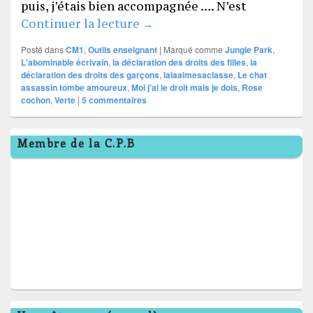
puis, j’étais bien accompagnée …. N’est
Mes petites trouvailles
Continuer la lecture
→
Posté dans
CM1
,
Outils enseignant
|
Marqué comme
Jungle Park
,
L'abominable écrivain
,
la déclaration des droits des filles
,
la
déclaration des droits des garçons
,
lalaaimesaclasse
,
Le chat
assassin tombe amoureux
,
Moi j'ai le droit mais je dois
,
Rose
cochon
,
Verte
|
5
commentaires
Zone
Membre de la C.P.B
principale
de
widget
pour
la
barre
latérale