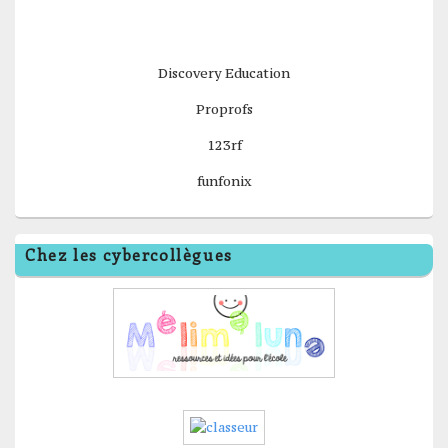
Discovery Education
Proprofs
123rf
funfonix
Chez les cybercollègues