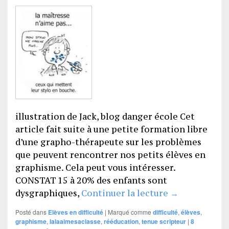
illustration de Jack, blog danger école Cet
article fait suite à une petite formation libre
d’une grapho-thérapeute sur les problèmes
que peuvent rencontrer nos petits élèves en
graphisme. Cela peut vous intéresser.
CONSTAT 15 à 20% des enfants sont
SOS graphis
dysgraphiques,
Continuer la lecture
→
Posté dans
Elèves en difficulté
|
Marqué comme
difficulté
,
élèves
,
graphisme
,
lalaaimesaclasse
,
rééducation
,
tenue scripteur
|
8