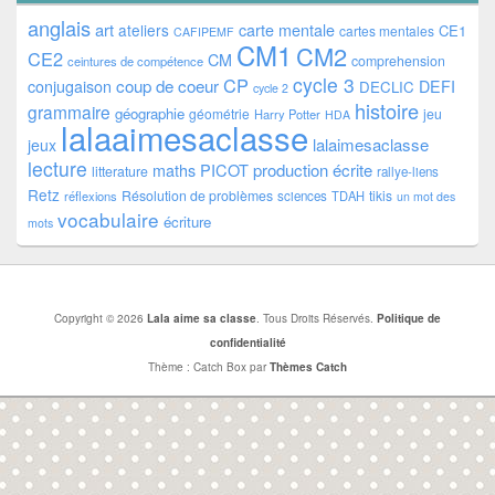
anglais
art
ateliers
carte mentale
CE1
cartes mentales
CAFIPEMF
CM1
CM2
CE2
CM
comprehension
ceintures de compétence
cycle 3
CP
coup de coeur
conjugaison
DEFI
DECLIC
cycle 2
histoire
grammaire
géographie
géométrie
jeu
Harry Potter
HDA
lalaaimesaclasse
lalaimesaclasse
jeux
lecture
PICOT
production écrite
maths
litterature
rallye-liens
Retz
Résolution de problèmes
tikis
réflexions
sciences
TDAH
un mot des
vocabulaire
écriture
mots
Copyright © 2026
Lala aime sa classe
. Tous Droits Réservés.
Politique de
confidentialité
Thème : Catch Box par
Thèmes Catch