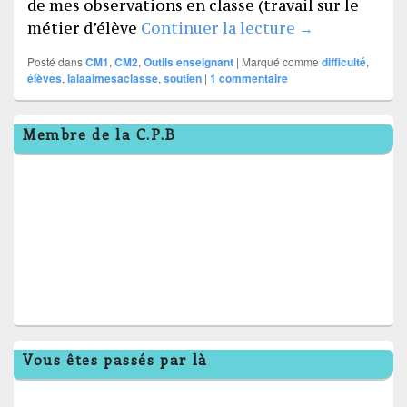
de mes observations en classe (travail sur le
I understand /
métier d’élève
Continuer la lecture
→
Posté dans
CM1
,
CM2
,
Outils enseignant
|
Marqué comme
difficulté
,
élèves
,
lalaaimesaclasse
,
soutien
|
1
commentaire
Zone
Membre de la C.P.B
principale
de
widget
pour
la
barre
latérale
Vous êtes passés par là