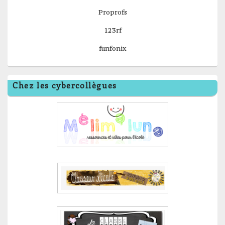
Proprofs
123rf
funfonix
Chez les cybercollègues