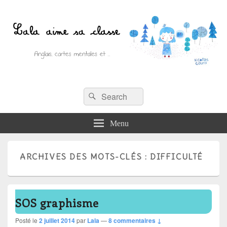
Recherche :
Lala aime sa classe
Rechercher
Anglais, cartes mentales et ….
Menu
ARCHIVES DES MOTS-CLÉS :
DIFFICULTÉ
SOS graphisme
Posté le
2 juillet 2014
par
Lala
—
8 commentaires ↓