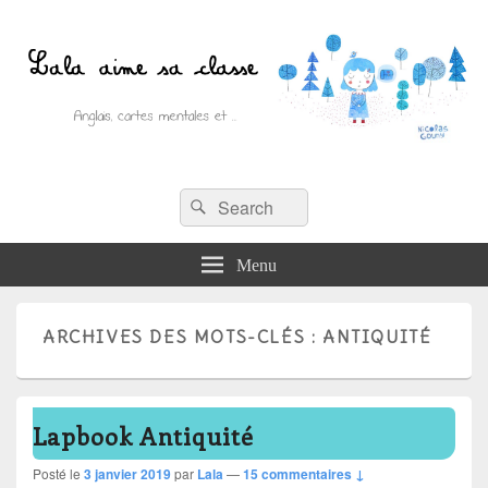
Recherche :
Lala aime sa classe
Rechercher
Anglais, cartes mentales et ….
Menu
ARCHIVES DES MOTS-CLÉS :
ANTIQUITÉ
Lapbook Antiquité
Posté le
3 janvier 2019
par
Lala
—
15 commentaires ↓