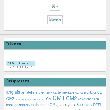
Divers
Étiquettes
anglais
art
ateliers
carte mentale
CE1
cartes mentales
CAFIPEMF
CM1
CM2
CE2
CM
comprehension
ceintures de compétence
cycle 3
CP
coup de coeur
conjugaison
DEFI
DECLIC
cycle 2