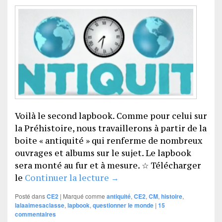
Voilà le second lapbook. Comme pour celui sur
la Préhistoire, nous travaillerons à partir de la
boite « antiquité » qui renferme de nombreux
ouvrages et albums sur le sujet. Le lapbook
sera monté au fur et à mesure. ☆ Télécharger
Lapbook Antiquité
le
Continuer la lecture
→
Posté dans
CE2
|
Marqué comme
antiquité
,
CE2
,
CM
,
histoire
,
lalaaimesaclasse
,
lapbook
,
questionner le monde
|
15
commentaires