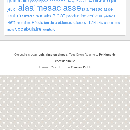
histoire
grammaire
géographie
géométrie
jeu
Harry Potter
HDA
lalaaimesaclasse
lalaimesaclasse
jeux
lecture
PICOT
production écrite
maths
litterature
rallye-liens
Retz
Résolution de problèmes
tikis
réflexions
sciences
TDAH
un mot des
vocabulaire
écriture
mots
Copyright © 2026
Lala aime sa classe
. Tous Droits Réservés.
Politique de
confidentialité
Thème : Catch Box par
Thèmes Catch