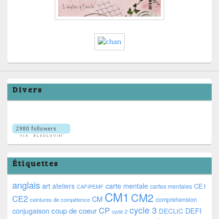
Divers
Étiquettes
anglais
art
ateliers
carte mentale
CE1
cartes mentales
CAFIPEMF
CM1
CM2
CE2
CM
comprehension
ceintures de compétence
cycle 3
CP
coup de coeur
conjugaison
DEFI
DECLIC
cycle 2