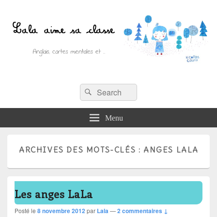
Recherche :
Lala aime sa classe
Rechercher
Anglais, cartes mentales et ….
Menu
ARCHIVES DES MOTS-CLÉS :
ANGES LALA
Les anges LaLa
Posté le
8 novembre 2012
par
Lala
—
2 commentaires ↓