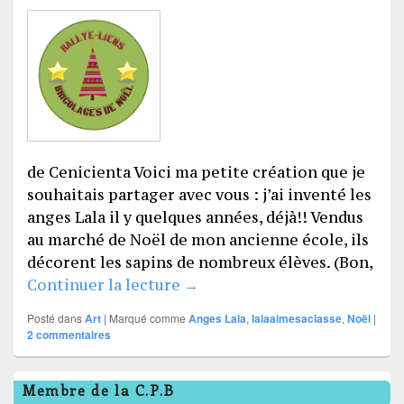
de Cenicienta Voici ma petite création que je
souhaitais partager avec vous : j’ai inventé les
anges Lala il y quelques années, déjà!! Vendus
au marché de Noël de mon ancienne école, ils
décorent les sapins de nombreux élèves. (Bon,
Les anges LaLa
Continuer la lecture
→
Posté dans
Art
|
Marqué comme
Anges Lala
,
lalaaimesaclasse
,
Noël
|
2
commentaires
Zone
Membre de la C.P.B
principale