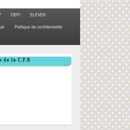
P
DEFI
ELEVES
ub
Politique de confidentialité
 de la C.P.B