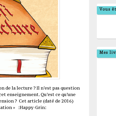
Vous êt
Mes liv
n de la lecture ? Il n’est pas question
cet enseignement. Qu’est ce qu’une
sion ? Cet article (daté de 2016)
ipation » :Happy-Grin:
is d’accord avec vous