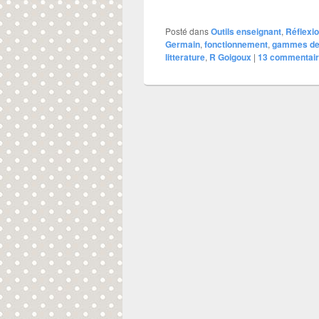
Posté dans
Outils enseignant
,
Réflexi
Germain
,
fonctionnement
,
gammes de 
litterature
,
R Goigoux
|
13
commentair