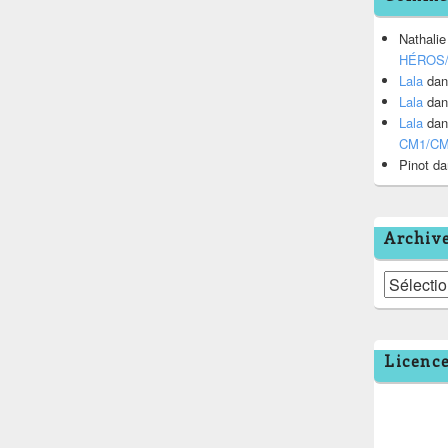
Nathalie
HÉROS
Lala
da
Lala
da
Lala
da
CM1/C
Pinot
da
Archiv
Archives
Licenc