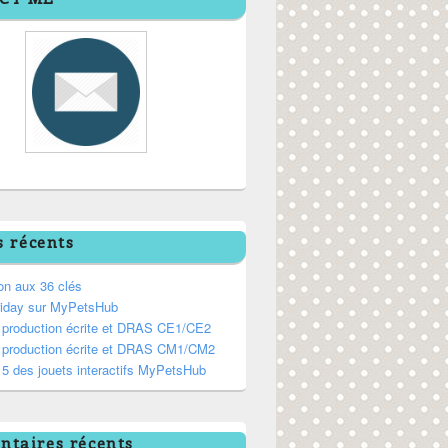
s récents
on aux 36 clés
riday sur MyPetsHub
, production écrite et DRAS CE1/CE2
, production écrite et DRAS CM1/CM2
5 des jouets interactifs MyPetsHub
taires récents