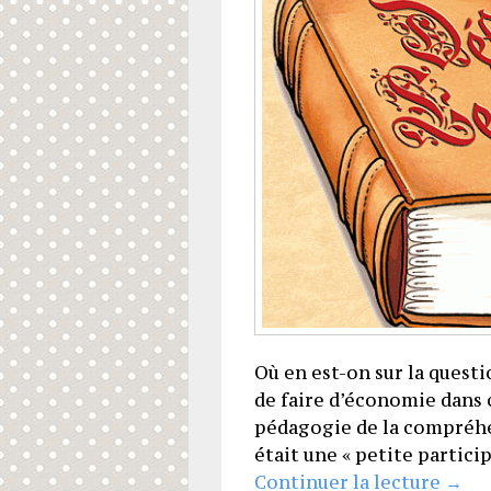
Où en est-on sur la questio
de faire d’économie dans 
pédagogie de la compréhen
était une « petite partic
Je su
Continuer la lecture
→