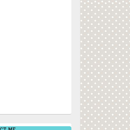
CT ME