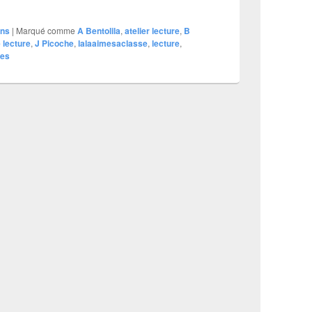
ons
|
Marqué comme
A Bentolila
,
atelier lecture
,
B
lecture
,
J Picoche
,
lalaaimesaclasse
,
lecture
,
es