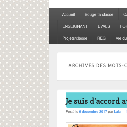
Menu
Accueil
Bouge ta classe
C
principal
ENSEIGNANT
EVALS
FO
Projets/classe
REG
Vie du
ARCHIVES DES MOTS-C
Je suis d’accord 
Posté le
6 décembre 2017
par
Lala
—