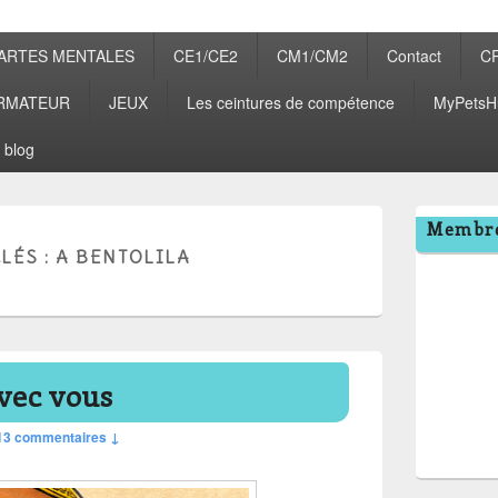
ARTES MENTALES
CE1/CE2
CM1/CM2
Contact
C
RMATEUR
JEUX
Les ceintures de compétence
MyPetsH
 blog
Zone
Membre
principale
LÉS :
A BENTOLILA
de
widget
pour
la
barre
latérale
avec vous
13 commentaires ↓