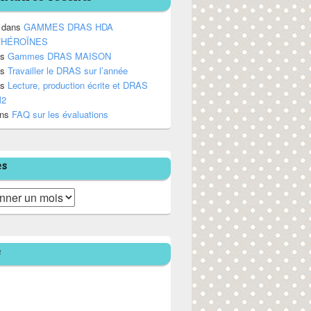
dans
GAMMES DRAS HDA
/HÉROÏNES
ns
Gammes DRAS MAISON
ns
Travailler le DRAS sur l’année
ns
Lecture, production écrite et DRAS
M2
ns
FAQ sur les évaluations
es
e