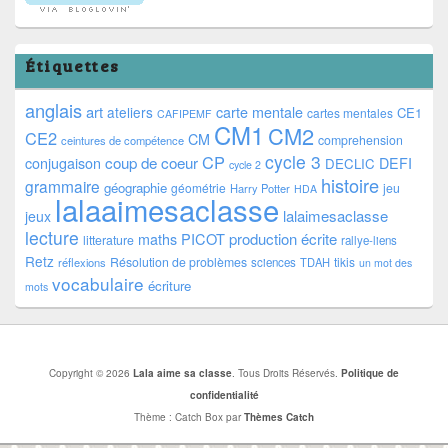
Étiquettes
anglais
art
ateliers
carte mentale
CE1
cartes mentales
CAFIPEMF
CM1
CM2
CE2
CM
comprehension
ceintures de compétence
cycle 3
CP
coup de coeur
conjugaison
DEFI
DECLIC
cycle 2
histoire
grammaire
géographie
géométrie
jeu
Harry Potter
HDA
lalaaimesaclasse
lalaimesaclasse
jeux
lecture
PICOT
production écrite
maths
litterature
rallye-liens
Retz
Résolution de problèmes
tikis
réflexions
sciences
TDAH
un mot des
vocabulaire
écriture
mots
Copyright © 2026
Lala aime sa classe
. Tous Droits Réservés.
Politique de
confidentialité
Thème : Catch Box par
Thèmes Catch