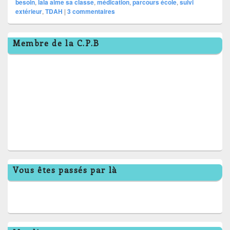
besoin
,
lala aime sa classe
,
médication
,
parcours école
,
suivi
extérieur
,
TDAH
|
3
commentaires
Zone
Membre de la C.P.B
principale
de
widget
pour
la
barre
latérale
Vous êtes passés par là