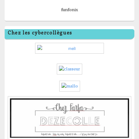
funfonix
Chez les cybercollègues