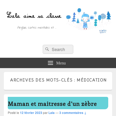
Recherche :
Lala aime sa classe
Rechercher
Anglais, cartes mentales et ….
Menu
ARCHIVES DES MOTS-CLÉS :
MÉDICATION
Maman et maitresse d’un zèbre
Posté le
12 février 2023
par
Lala
—
3 commentaires ↓