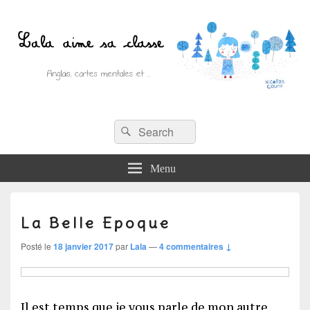
Recherche :
Lala aime sa classe
Rechercher
Anglais, cartes mentales et ….
Menu
La Belle Epoque
Posté le
18 janvier 2017
par
Lala
—
4 commentaires ↓
Il est temps que je vous parle de mon autre