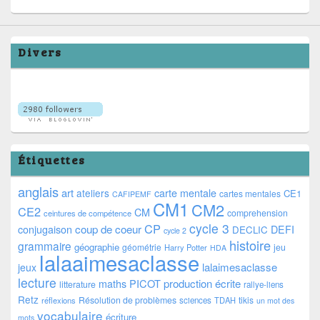
Divers
Étiquettes
anglais
art
ateliers
carte mentale
CE1
cartes mentales
CAFIPEMF
CM1
CM2
CE2
CM
comprehension
ceintures de compétence
cycle 3
CP
coup de coeur
conjugaison
DEFI
DECLIC
cycle 2
histoire
grammaire
géographie
géométrie
jeu
Harry Potter
HDA
lalaaimesaclasse
lalaimesaclasse
jeux
lecture
PICOT
production écrite
maths
litterature
rallye-liens
Retz
Résolution de problèmes
tikis
réflexions
sciences
TDAH
un mot des
vocabulaire
écriture
mots