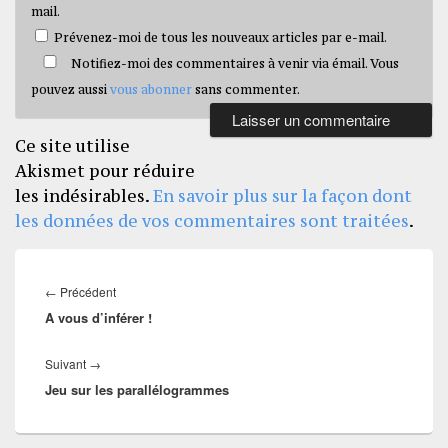
mail.
Prévenez-moi de tous les nouveaux articles par e-mail.
Notifiez-moi des commentaires à venir via émail. Vous
pouvez aussi
vous abonner
sans commenter.
Ce site utilise
Akismet pour réduire
les indésirables.
En savoir plus sur la façon dont
les données de vos commentaires sont traitées
.
Navigation
de
Article
←
Précédent
l’article
A vous d’inférer !
précédent :
Article
Suivant
→
Jeu sur les parallélogrammes
suivant :