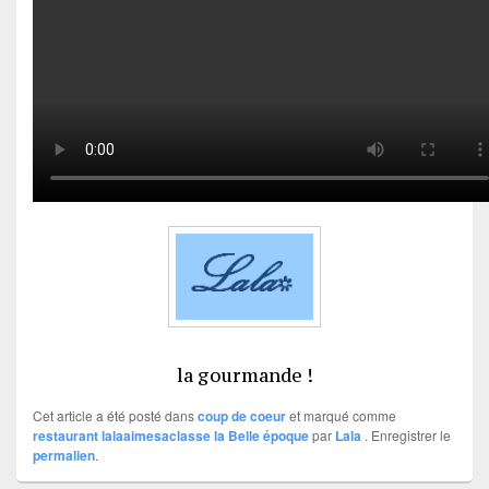
la gourmande !
Cet article a été posté dans
coup de coeur
et marqué comme
restaurant lalaaimesaclasse la Belle époque
par
Lala
. Enregistrer le
permalien
.