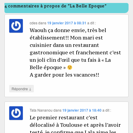
4 commentaires à propos de “La Belle Epoque”
cdes
dans
19 janvier 2017 à 08:31
a dit :
Waouh ça donne envie, très bel
établissement!! Mon mari est
cuisinier dans un restaurant
gastronomique et franchement c’est
un joli clin d’œil que tu fais à « La
Belle époque »
A garder pour les vacances!!
↓
Répondre
Tata Nananou
dans
19 janvier 2017 à 18:40
a dit :
Le premier restaurant c’est
délocalisé à Toulouse et après l’avoir
testé, je confirme que Lala aime les