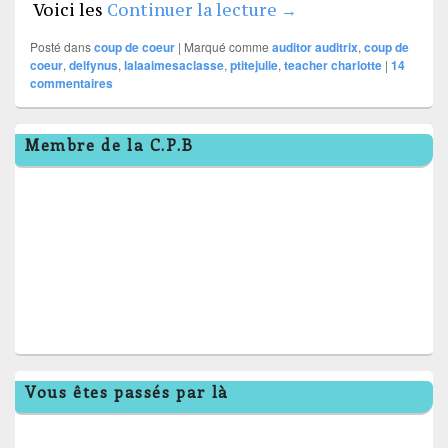
Mon coup de coeur 
Voici les
Continuer la lecture
→
Posté dans
coup de coeur
|
Marqué comme
auditor auditrix
,
coup de
coeur
,
delfynus
,
lalaaimesaclasse
,
ptitejulie
,
teacher charlotte
|
14
commentaires
Zone
Membre de la C.P.B
principale
de
widget
pour
la
barre
latérale
Vous êtes passés par là