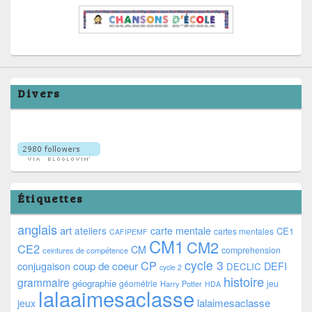
Divers
Étiquettes
anglais
art
ateliers
carte mentale
CE1
cartes mentales
CAFIPEMF
CM1
CM2
CE2
CM
comprehension
ceintures de compétence
cycle 3
CP
coup de coeur
conjugaison
DEFI
DECLIC
cycle 2
histoire
grammaire
géographie
géométrie
jeu
Harry Potter
HDA
lalaaimesaclasse
lalaimesaclasse
jeux