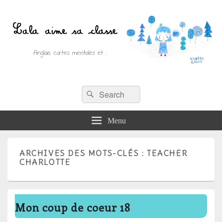
Recherche :
Lala aime sa classe
Rechercher
Anglais, cartes mentales et ….
Menu
ARCHIVES DES MOTS-CLÉS :
TEACHER
CHARLOTTE
Mon coup de coeur 18