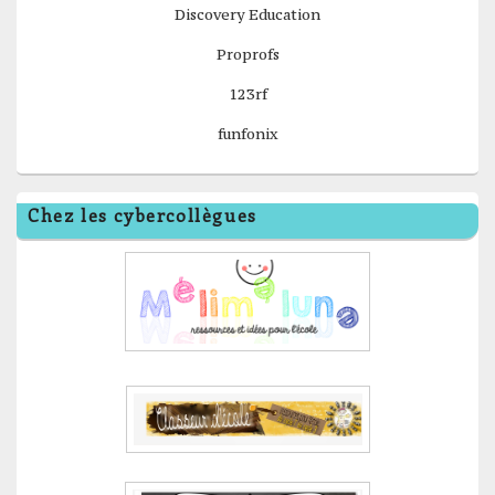
Discovery Education
Proprofs
123rf
funfonix
Chez les cybercollègues