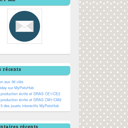
s récents
on aux 36 clés
riday sur MyPetsHub
, production écrite et DRAS CE1/CE2
, production écrite et DRAS CM1/CM2
5 des jouets interactifs MyPetsHub
taires récents