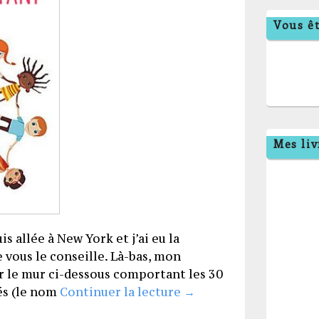
Vous êt
Mes liv
is allée à New York et j’ai eu la
e vous le conseille. Là-bas, mon
ar le mur ci-dessous comportant les 30
Les droits de l’enfant
és (le nom
Continuer la lecture
→