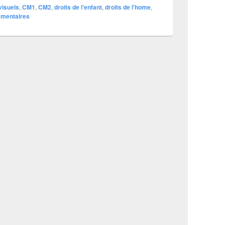
visuels
,
CM1
,
CM2
,
droits de l'enfant
,
droits de l'home
,
mentaires