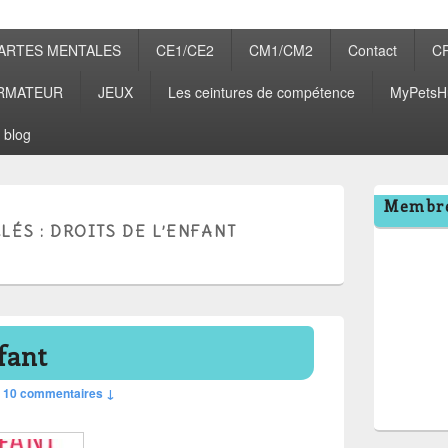
ARTES MENTALES
CE1/CE2
CM1/CM2
Contact
C
RMATEUR
JEUX
Les ceintures de compétence
MyPetsH
 blog
Zone
Membre
principale
LÉS :
DROITS DE L’ENFANT
de
widget
pour
la
barre
latérale
fant
—
10 commentaires ↓