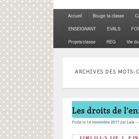
Menu
Accueil
Bouge ta classe
C
principal
ENSEIGNANT
EVALS
FO
Projets/classe
REG
Vie du
ARCHIVES DES MOTS-C
Les droits de l’en
Posté le
14 novembre 2017
par
Lala