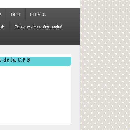
P
DEFI
ELEVES
ub
Politique de confidentialité
 de la C.P.B