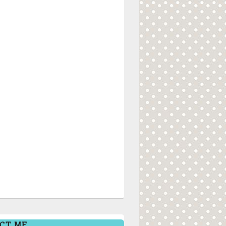
CT ME