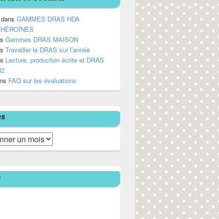
dans
GAMMES DRAS HDA
/HÉROÏNES
ns
Gammes DRAS MAISON
ns
Travailler le DRAS sur l’année
ns
Lecture, production écrite et DRAS
M2
ns
FAQ sur les évaluations
es
e