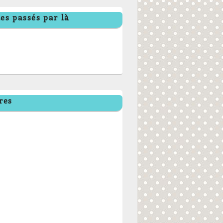
es passés par là
res