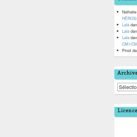
Nathalie
HÉROS
Lala
da
Lala
da
Lala
da
CM1/C
Pinot
da
Archiv
Archives
Licenc