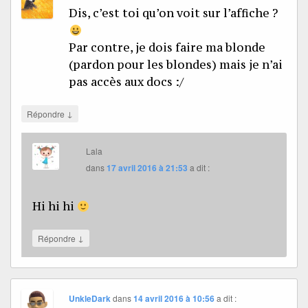
Dis, c’est toi qu’on voit sur l’affiche ?
Par contre, je dois faire ma blonde
(pardon pour les blondes) mais je n’ai
pas accès aux docs :/
↓
Répondre
Lala
dans
17 avril 2016 à 21:53
a dit :
Hi hi hi
↓
Répondre
UnkleDark
dans
14 avril 2016 à 10:56
a dit :