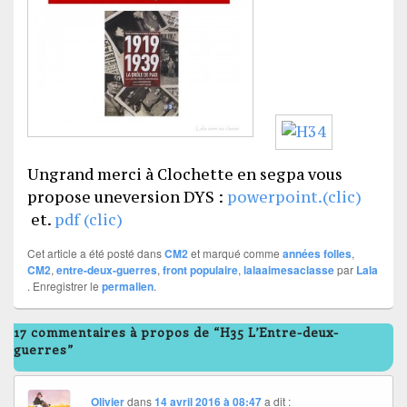
Ungrand merci à Clochette en segpa vous
propose uneversion DYS :
powerpoint.(clic)
et.
pdf (clic)
Cet article a été posté dans
CM2
et marqué comme
années folles
,
CM2
,
entre-deux-guerres
,
front populaire
,
lalaaimesaclasse
par
Lala
. Enregistrer le
permalien
.
17 commentaires à propos de “H35 L’Entre-deux-
guerres”
Olivier
dans
14 avril 2016 à 08:47
a dit :