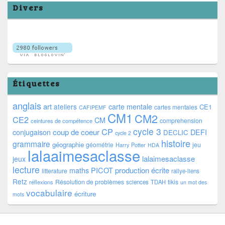
Divers
Étiquettes
anglais
art
ateliers
carte mentale
CE1
cartes mentales
CAFIPEMF
CM1
CM2
CE2
CM
comprehension
ceintures de compétence
cycle 3
CP
coup de coeur
conjugaison
DEFI
DECLIC
cycle 2
histoire
grammaire
géographie
géométrie
jeu
Harry Potter
HDA
lalaaimesaclasse
lalaimesaclasse
jeux
lecture
PICOT
production écrite
maths
litterature
rallye-liens
Retz
Résolution de problèmes
tikis
réflexions
sciences
TDAH
un mot des
vocabulaire
écriture
mots