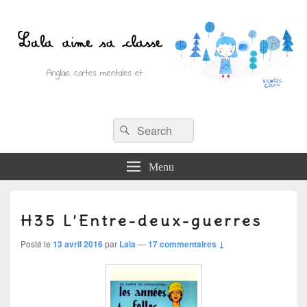
Recherche :
Lala aime sa classe
Rechercher
Anglais, cartes mentales et ….
Menu
H35 L’Entre-deux-guerres
Posté le
13 avril 2016
par
Lala
—
17 commentaires ↓