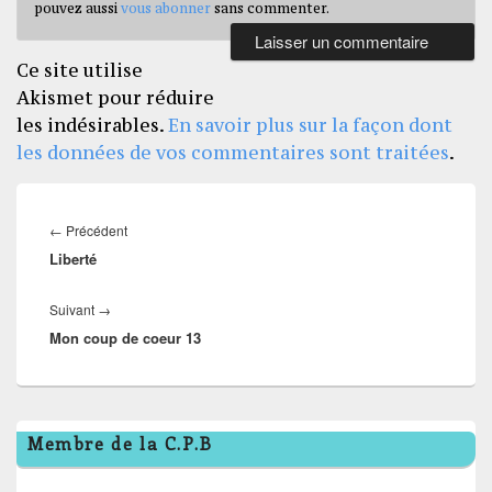
pouvez aussi
vous abonner
sans commenter.
Ce site utilise
Akismet pour réduire
les indésirables.
En savoir plus sur la façon dont
les données de vos commentaires sont traitées
.
Navigation
de
Article
←
Précédent
l’article
Liberté
précédent :
Article
Suivant
→
Mon coup de coeur 13
suivant :
Zone
Membre de la C.P.B
principale
de