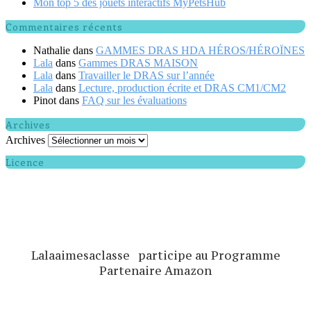
Mon top 5 des jouets interactifs MyPetsHub
Commentaires récents
Nathalie
dans
GAMMES DRAS HDA HÉROS/HÉROÏNES
Lala
dans
Gammes DRAS MAISON
Lala
dans
Travailler le DRAS sur l’année
Lala
dans
Lecture, production écrite et DRAS CM1/CM2
Pinot
dans
FAQ sur les évaluations
Archives
Archives
Licence
Lalaaimesaclasse participe au Programme
Partenaire Amazon