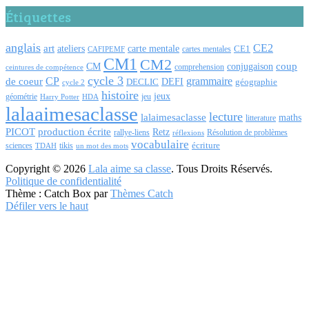
Étiquettes
anglais
CE2
art
carte mentale
ateliers
CE1
cartes mentales
CAFIPEMF
CM1
CM2
coup
CM
conjugaison
comprehension
ceintures de compétence
cycle 3
CP
de coeur
grammaire
DEFI
DECLIC
géographie
cycle 2
histoire
jeux
géométrie
jeu
Harry Potter
HDA
lalaaimesaclasse
lecture
lalaimesaclasse
maths
litterature
PICOT
production écrite
Retz
Résolution de problèmes
rallye-liens
réflexions
vocabulaire
écriture
tikis
sciences
TDAH
un mot des mots
Copyright © 2026
Lala aime sa classe
. Tous Droits Réservés.
Politique de confidentialité
Thème : Catch Box par
Thèmes Catch
Défiler vers le haut