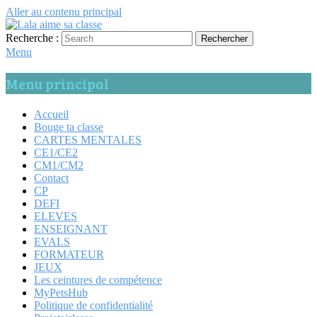
Aller au contenu principal
Recherche :
Rechercher
Lala aime sa classe
Anglais, cartes mentales et ….
Menu
Menu principal
Accueil
Bouge ta classe
CARTES MENTALES
CE1/CE2
CM1/CM2
Contact
CP
DEFI
ELEVES
ENSEIGNANT
EVALS
FORMATEUR
JEUX
Les ceintures de compétence
MyPetsHub
Politique de confidentialité