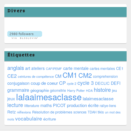
Divers
Étiquettes
anglais
art
ateliers
carte mentale
CE1
cartes mentales
CAFIPEMF
CM1
CM2
CE2
CM
comprehension
ceintures de compétence
cycle 3
CP
coup de coeur
conjugaison
DEFI
DECLIC
cycle 2
histoire
grammaire
géographie
géométrie
jeu
Harry Potter
HDA
lalaaimesaclasse
lalaimesaclasse
jeux
lecture
PICOT
production écrite
maths
litterature
rallye-liens
Retz
Résolution de problèmes
tikis
réflexions
sciences
TDAH
un mot des
vocabulaire
écriture
mots