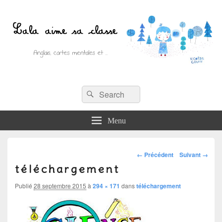
Recherche :
Lala aime sa classe
Rechercher
Anglais, cartes mentales et ….
Menu
Navigation
← Précédent
Suivant →
téléchargement
dans
les
Publié
28 septembre 2015
à
294 × 171
dans
téléchargement
images