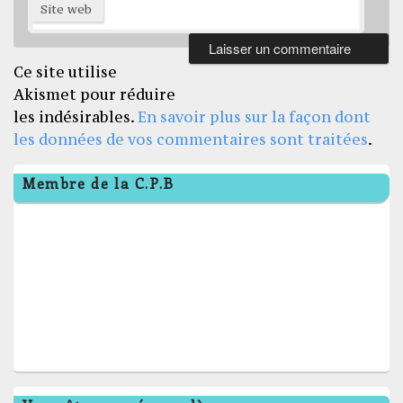
Site web
Ce site utilise
Akismet pour réduire
les indésirables.
En savoir plus sur la façon dont
les données de vos commentaires sont traitées
.
Zone
Membre de la C.P.B
principale
de
widget
pour
la
barre
latérale