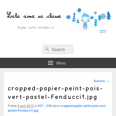
Recherche :
Lala aime sa classe
Rechercher
Anglais, cartes mentales et ….
Menu
Navigati
Suivant →
cropped-papier-peint-pois-
dans
les
vert-pastel-Fenducci1.jpg
images
Publié
5 avril 2015
à
427 × 236
dans
cropped-papier-peint-pois-vert-
pastel-Fenducci1.jpg