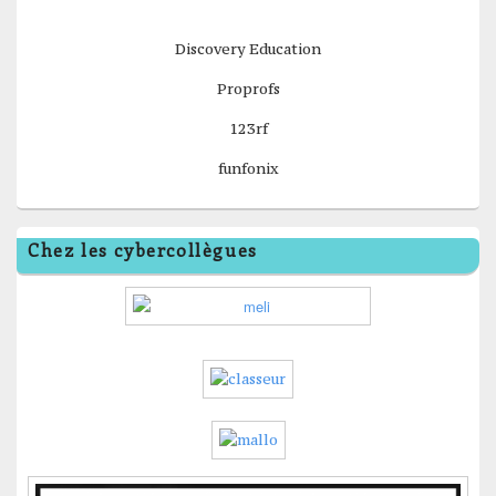
Discovery Education
Proprofs
123rf
funfonix
Chez les cybercollègues