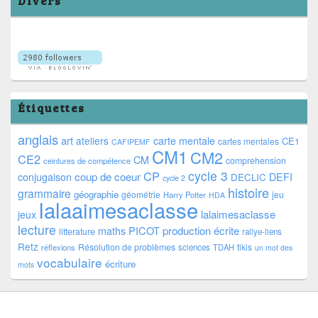
Divers
Étiquettes
anglais
art
ateliers
carte mentale
CE1
cartes mentales
CAFIPEMF
CM1
CM2
CE2
CM
comprehension
ceintures de compétence
cycle 3
CP
coup de coeur
conjugaison
DEFI
DECLIC
cycle 2
histoire
grammaire
géographie
géométrie
jeu
Harry Potter
HDA
lalaaimesaclasse
lalaimesaclasse
jeux
lecture
PICOT
production écrite
maths
litterature
rallye-liens
Retz
Résolution de problèmes
tikis
réflexions
sciences
TDAH
un mot des
vocabulaire
écriture
mots