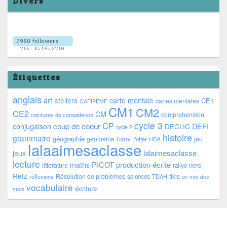
Divers
Étiquettes
anglais
art
ateliers
carte mentale
CE1
cartes mentales
CAFIPEMF
CM1
CM2
CE2
CM
comprehension
ceintures de compétence
cycle 3
CP
coup de coeur
conjugaison
DEFI
DECLIC
cycle 2
histoire
grammaire
géographie
géométrie
jeu
Harry Potter
HDA
lalaaimesaclasse
lalaimesaclasse
jeux
lecture
PICOT
production écrite
maths
litterature
rallye-liens
Retz
Résolution de problèmes
tikis
réflexions
sciences
TDAH
un mot des
vocabulaire
écriture
mots