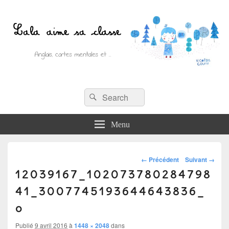
Recherche :
Lala aime sa classe
Rechercher
Anglais, cartes mentales et ….
Menu
Navigation
← Précédent
Suivant →
12039167_102073780284798
dans
les
41_3007745193644643836_
images
o
Publié
9 avril 2016
à
1448 × 2048
dans