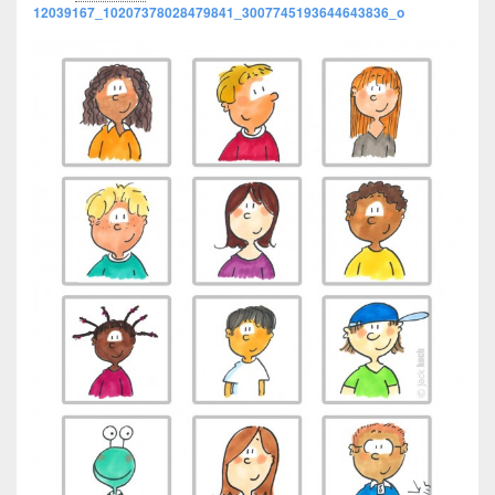
12039167_10207378028479841_3007745193644643836_o